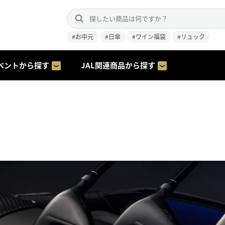
#お中元
#日傘
#ワイン福袋
#リュック
ベントから探す
JAL関連商品から探す