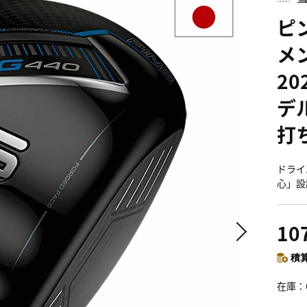
ピン
メ
2
デ
打
ドライバ
心」設
10
積算
在庫