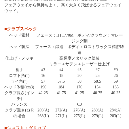
フェアウェイから気持ちよく、高く大きく飛ばせるフェアウェイ
ウッド。
■クラブスペック
ヘッド素材
フェース：HT1770M ボディ/クラウン：マレー
ジング鋼
ヘッド製法
フェース：鍛造 ボディ：ロストワックス精密鋳
造
仕上げ・メッキ
高輝度メタリック塗装
ミラー＋サテン＋レーザー仕上げ
番手
#3
#4
#5
#7
#9
ロフト角(°)
16
18
20
23
26
ライ角(°)
57
57.5
58
58.5
59
ヘッド体積(cm3)
190
184
170
154
135
クラブ長さ(イン
42.25
41.75
41.25
40.75
40.25
チ)
バランス
C0
クラブ重さ(g) R
269(A)
272(A)
276(A)
280(A)
284(A)
の場合
268(L)
271(L)
275(L)
279(L)
283(L)
■シャフト・グリップ