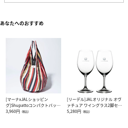
あなたへのおすすめ
[マーナxJALショッピン
[リーデル]JALオリジナル オヴ
グ]Shupattoコンパクトバッグ
ァチュア ワイングラス2脚セッ
Drop JAL客室乗務員（LC）ス
3,960円
ト（レッドワイン）
5,280円
（税込）
（税込）
カーフ柄