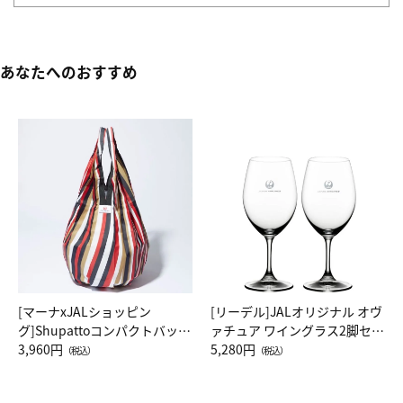
あなたへのおすすめ
[マーナxJALショッピン
[リーデル]JALオリジナル オヴ
グ]Shupattoコンパクトバッグ
ァチュア ワイングラス2脚セッ
Drop JAL客室乗務員（LC）ス
3,960円
ト（レッドワイン）
5,280円
（税込）
（税込）
カーフ柄