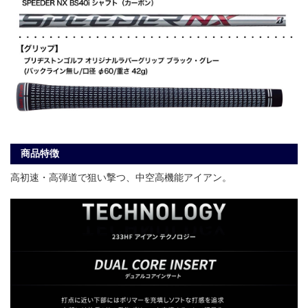
商品特徴
高初速・高弾道で狙い撃つ、中空高機能アイアン。