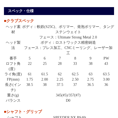
スペック・仕様
■クラブスペック
ヘッド素
ボディ：軟鉄(S25C)、ポリマー、発泡ポリマー、タング
材
ステンウェイト
フェース：Ultimate Strong Metal 2.0
ヘッド製
ボディ：ロストワックス精密鋳造
法
フェース：プレス加工、CNCミーリング、レーザー加
工
番手
5
6
7
8
9
PW
ロフト角
22
25
28
33
38
43
(度）
ライ角(度)
61
61.5
62
62.5
63
63.5
FP(mm)
1.75
2.00
2.25
2.50
2.75
3.00
長さ(イン
38.5
38
37.5
37
36.5
36
チ)
重さ(g)
345(#5)/357(#7)
バランス
D0
■シャフト・グリップ
シャフト
SPEEDER NX BS40i