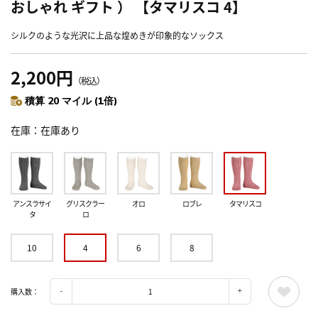
おしゃれ ギフト ） 【タマリスコ 4】
シルクのような光沢に上品な煌めきが印象的なソックス
2,200円
（税込）
積算 20 マイル (1倍)
在庫
在庫あり
アンスラサイ
グリスクラー
オロ
ロブレ
タマリスコ
タ
ロ
10
4
6
8
購入数：