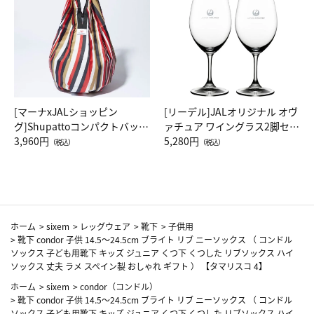
[マーナxJALショッピン
[リーデル]JALオリジナル オヴ
グ]Shupattoコンパクトバッグ
ァチュア ワイングラス2脚セッ
Drop JAL客室乗務員（LC）ス
3,960円
ト（レッドワイン）
5,280円
（税込）
（税込）
カーフ柄
ホーム
>
sixem
>
レッグウェア
>
靴下
>
子供用
>
靴下 condor 子供 14.5～24.5cm ブライト リブ ニーソックス （ コンドル
ソックス 子ども用靴下 キッズ ジュニア くつ下 くつした リブソックス ハイ
ソックス 丈夫 ラメ スペイン製 おしゃれ ギフト ） 【タマリスコ 4】
ホーム
>
sixem
>
condor（コンドル）
>
靴下 condor 子供 14.5～24.5cm ブライト リブ ニーソックス （ コンドル
ソックス 子ども用靴下 キッズ ジュニア くつ下 くつした リブソックス ハイ