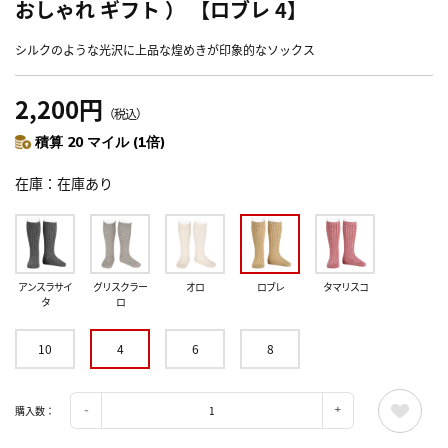
おしゃれ ギフト ） 【ロブレ 4】
シルクのような光沢に上品な煌めきが印象的なソックス
2,200円
（税込）
積算 20 マイル (1倍)
在庫
在庫あり
アンスラサイ
グリスクラー
オロ
ロブレ
タマリスコ
タ
ロ
10
4
6
8
購入数：