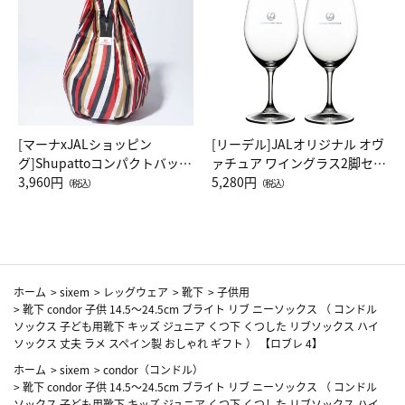
[マーナxJALショッピン
[リーデル]JALオリジナル オヴ
グ]Shupattoコンパクトバッグ
ァチュア ワイングラス2脚セッ
Drop JAL客室乗務員（LC）ス
3,960円
ト（レッドワイン）
5,280円
（税込）
（税込）
カーフ柄
ホーム
>
sixem
>
レッグウェア
>
靴下
>
子供用
>
靴下 condor 子供 14.5～24.5cm ブライト リブ ニーソックス （ コンドル
ソックス 子ども用靴下 キッズ ジュニア くつ下 くつした リブソックス ハイ
ソックス 丈夫 ラメ スペイン製 おしゃれ ギフト ） 【ロブレ 4】
ホーム
>
sixem
>
condor（コンドル）
>
靴下 condor 子供 14.5～24.5cm ブライト リブ ニーソックス （ コンドル
ソックス 子ども用靴下 キッズ ジュニア くつ下 くつした リブソックス ハイ