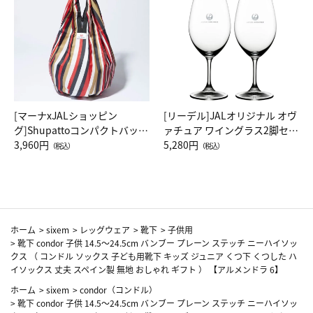
[マーナxJALショッピン
[リーデル]JALオリジナル オヴ
グ]Shupattoコンパクトバッグ
ァチュア ワイングラス2脚セッ
Drop JAL客室乗務員（LC）ス
3,960円
ト（レッドワイン）
5,280円
（税込）
（税込）
カーフ柄
ホーム
>
sixem
>
レッグウェア
>
靴下
>
子供用
>
靴下 condor 子供 14.5～24.5cm バンブー プレーン ステッチ ニーハイソッ
クス （ コンドル ソックス 子ども用靴下 キッズ ジュニア くつ下 くつした ハ
イソックス 丈夫 スペイン製 無地 おしゃれ ギフト ） 【アルメンドラ 6】
ホーム
>
sixem
>
condor（コンドル）
>
靴下 condor 子供 14.5～24.5cm バンブー プレーン ステッチ ニーハイソッ