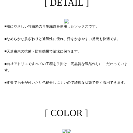
[ DETAIL ]
■肌にやさしい竹由来の再生繊維を使用したソックスです。
■なめらかな肌ざわりと通気性に優れ、汗をかきやすい足元も快適です。
■天然由来の抗菌・防臭効果で清潔に保ちます。
■自社アトリエですべての工程を手掛け、高品質な製品作りにこだわっていま
す。
■丈夫で毛玉が付いたり色褪せしにくいので綺麗な状態で長く着用できます。
[ COLOR ]