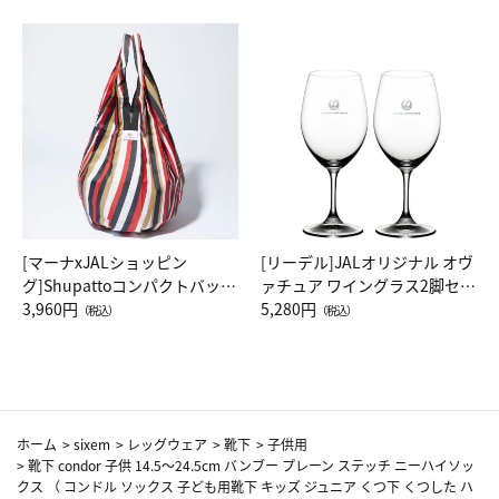
[マーナxJALショッピン
[リーデル]JALオリジナル オヴ
グ]Shupattoコンパクトバッグ
ァチュア ワイングラス2脚セッ
Drop JAL客室乗務員（LC）ス
3,960円
ト（レッドワイン）
5,280円
（税込）
（税込）
カーフ柄
ホーム
>
sixem
>
レッグウェア
>
靴下
>
子供用
>
靴下 condor 子供 14.5～24.5cm バンブー プレーン ステッチ ニーハイソッ
クス （ コンドル ソックス 子ども用靴下 キッズ ジュニア くつ下 くつした ハ