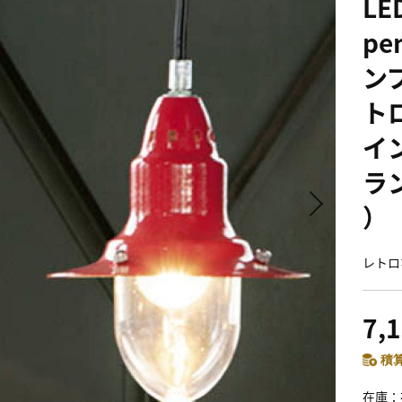
LE
pe
ンプ
ト
イ
ラ
）
レトロ
7,
積算
在庫