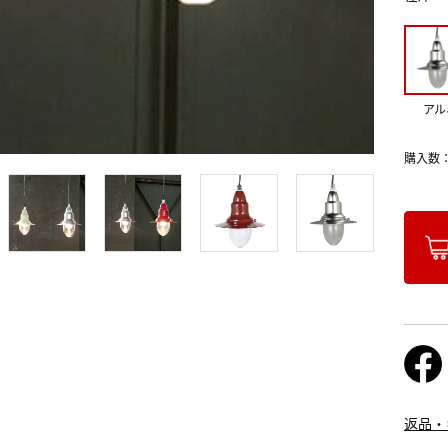
アル
購入数
返品・