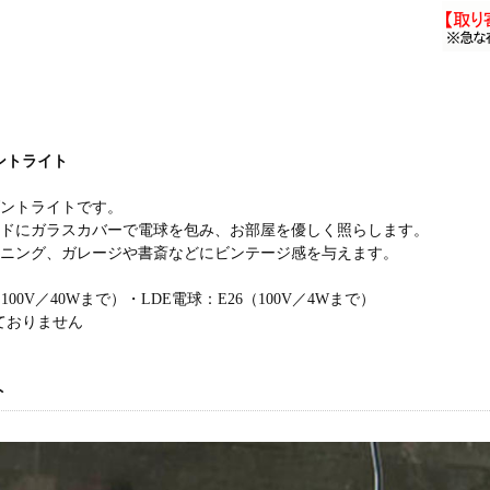
ントライト
ダントライトです。
ードにガラスカバーで電球を包み、お部屋を優しく照らします。
イニング、ガレージや書斎などにビンテージ感を与えます。
100V／40Wまで）・LDE電球：E26（100V／4Wまで）
ておりません
ト