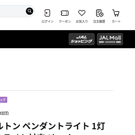
ログイン
クーポン
お気入り
注文履歴
カート
ixem
ルトン ペンダントライト 1灯