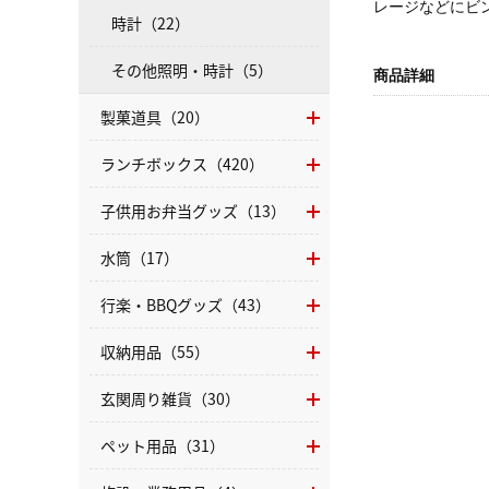
レージなどにビ
時計（22）
その他照明・時計（5）
商品詳細
製菓道具（20）
ランチボックス（420）
子供用お弁当グッズ（13）
水筒（17）
行楽・BBQグッズ（43）
収納用品（55）
玄関周り雑貨（30）
ペット用品（31）