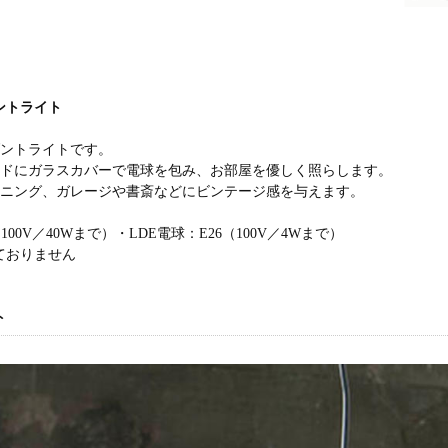
ントライト
ダントライトです。
ードにガラスカバーで電球を包み、お部屋を優しく照らします。
イニング、ガレージや書斎などにビンテージ感を与えます。
100V／40Wまで）・LDE電球：E26（100V／4Wまで）
ておりません
ト