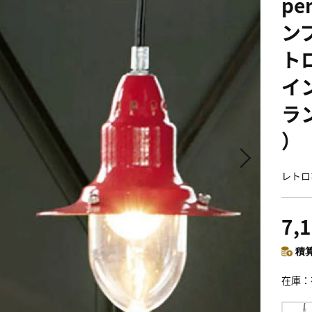
pe
ンプ
ト
イ
ラ
）
レトロ
7,
積算
在庫