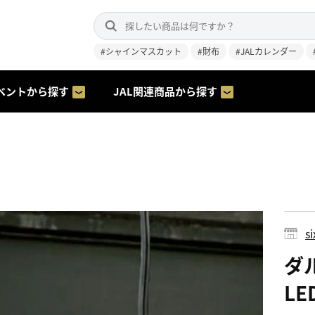
#シャインマスカット
#財布
#JALカレンダー
ベントから探す
JAL関連商品から探す
s
ダ
LE