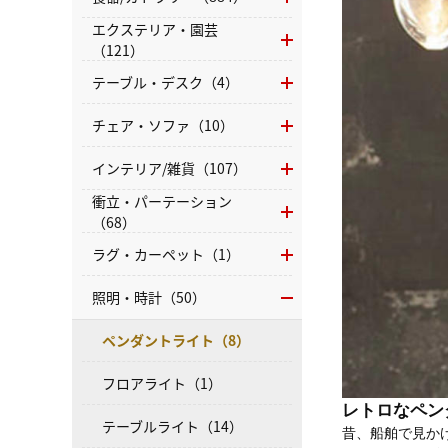
エクステリア・園芸
（121）
テーブル・デスク（4）
チェア・ソファ（10）
インテリア/雑貨（107）
衝立・パーテーション
（68）
ラグ・カーペット（1）
照明・時計（50）
ペンダントライト（8）
フロアライト（1）
レトロなペン
テーブルライト（14）
昔、船舶で見か