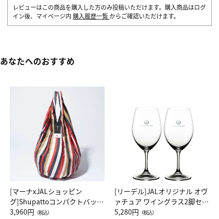
レビューはこの商品を購入した方のみ投稿いただけます。購入商品はログ
イン後、マイページ内
購入履歴一覧
からご確認いただけます。
あなたへのおすすめ
[マーナxJALショッピン
[リーデル]JALオリジナル オヴ
グ]Shupattoコンパクトバッグ
ァチュア ワイングラス2脚セッ
Drop JAL客室乗務員（LC）ス
3,960円
ト（レッドワイン）
5,280円
（税込）
（税込）