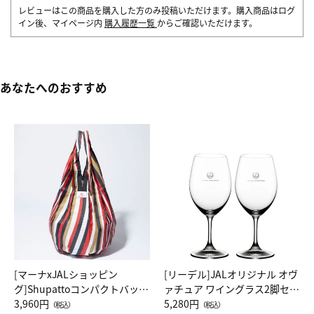
レビューはこの商品を購入した方のみ投稿いただけます。購入商品はログ
イン後、マイページ内
購入履歴一覧
からご確認いただけます。
あなたへのおすすめ
[マーナxJALショッピン
[リーデル]JALオリジナル オヴ
グ]Shupattoコンパクトバッグ
ァチュア ワイングラス2脚セッ
Drop JAL客室乗務員（LC）ス
3,960円
ト（レッドワイン）
5,280円
（税込）
（税込）