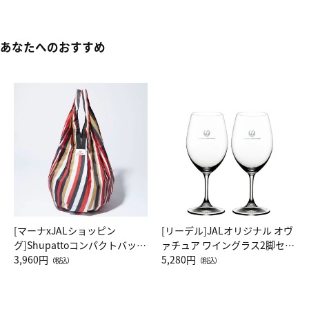
あなたへのおすすめ
[マーナxJALショッピン
[リーデル]JALオリジナル オヴ
グ]Shupattoコンパクトバッグ
ァチュア ワイングラス2脚セッ
Drop JAL客室乗務員（LC）ス
3,960円
ト（レッドワイン）
5,280円
（税込）
（税込）
カーフ柄