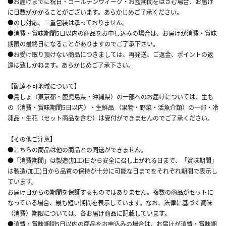
●お届けまでに祝日・ゴールデンウィーク・お盆期間をはさむ場合、お届け
に日数がかかることがございます。あらかじめご了承ください。
●のし対応、二重包装は承っておりません。
●消費・賞味期間5日以内の商品をお申し込みの場合は、お届けが消費・賞味
期限の最終日になることがありますのでご了承下さい。
●お受け取り頂けない商品につきましては、再発送、ご返金、ポイントの返
還は致しかねます。あらかじめご了承下さい。
【配達不可地域について】
●島しょ（東京都・鹿児島県・沖縄県）の一部へのお届けについては、生も
の（消費・賞味期間5日以内）・生鮮品 （果物・野菜・活魚介類）の一部・冷
凍品・生花（セット商品を含む）は受付ができませんのでご了承ください。
【その他ご注意】
●こちらの商品は他の商品との同送ができません。
●「消費期間」は製造(加工)日から安全に召し上がれる日まで、「賞味期間」
は製造(加工)日から品質の保持が十分に可能な日までをそれぞれ期間で表示し
ています。
お届け日からの期間を保証するものではありません。複数の商品がセットに
なっている場合、最も短い期間を表示しています。なお、法律に基づく賞味
（消費）期限については、各お届け商品に記載しています。
●消費・賞味期間5日以内の商品をお申込みの場合は、お届けが消費・賞味期