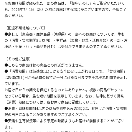
※お届け期間が限られた一部の商品は、「御中元のし」をご指定いただいて
も、2026年7月1日（水）以前にお届けする場合がございますので、予めご了
承ください。
【配達不可地域について】
●島しょ（東京都・鹿児島県・沖縄県）の一部へのお届けについては、生も
の（消費・賞味期間5日以内）・生鮮品 （果物・野菜・活魚介類）の一部・冷
凍品・生花（セット商品を含む）は受付ができませんのでご了承ください。
【その他ご注意】
●こちらの商品は他の商品との同送ができません。
●「消費期間」は製造(加工)日から安全に召し上がれる日まで、「賞味期間」
は製造(加工)日から品質の保持が十分に可能な日までをそれぞれ期間で表示し
ています。
お届け日からの期間を保証するものではありません。複数の商品がセットに
なっている場合、最も短い期間を表示しています。なお、法律に基づく賞味
（消費）期限については、各お届け商品に記載しています。
●消費・賞味期間5日以内の商品をお申込みの場合は、お届けが消費・賞味期
限の当日になることがありますのでご了承ください。
●天候や生育状況等により予定の時期よりもお届けが前後することがござい
ます。