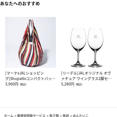
あなたへのおすすめ
[マーナxJALショッピン
[リーデル]JALオリジナル オヴ
グ]Shupattoコンパクトバッグ
ァチュア ワイングラス2脚セッ
Drop JAL客室乗務員（LC）ス
3,960円
ト（レッドワイン）
5,280円
（税込）
（税込）
カーフ柄
ホーム
>
郵便局物販サービス
>
魚介類
>
魚卵
>
めんたいこ