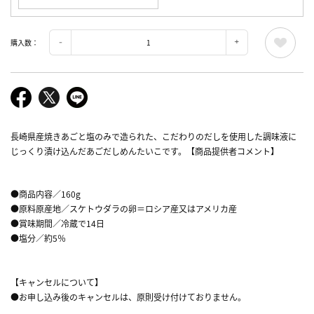
購入数：
長崎県産焼きあごと塩のみで造られた、こだわりのだしを使用した調味液に
じっくり漬け込んだあごだしめんたいこです。【商品提供者コメント】
●商品内容／160g
●原料原産地／スケトウダラの卵＝ロシア産又はアメリカ産
●賞味期間／冷蔵で14日
●塩分／約5％
【キャンセルについて】
●お申し込み後のキャンセルは、原則受け付けておりません。