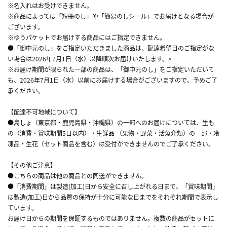
※名入れはお受けできません。
※商品によっては「短冊のし」や「簡易のしシール」でお届けとなる場合が
ございます。
※ゆうパケットでお届けする商品にはご指定できません。
●「御中元のし」をご指定いただきました商品は、配達希望日のご指定がな
い場合は2026年7月1日（水）以降順次お届けいたします。>
※お届け期間が限られた一部の商品は、「御中元のし」をご指定いただいて
も、2026年7月1日（水）以前にお届けする場合がございますので、予めご了
承ください。
【配達不可地域について】
●島しょ（東京都・鹿児島県・沖縄県）の一部へのお届けについては、生も
の（消費・賞味期間5日以内）・生鮮品 （果物・野菜・活魚介類）の一部・冷
凍品・生花（セット商品を含む）は受付ができませんのでご了承ください。
【その他ご注意】
●こちらの商品は他の商品との同送ができません。
●「消費期間」は製造(加工)日から安全に召し上がれる日まで、「賞味期間」
は製造(加工)日から品質の保持が十分に可能な日までをそれぞれ期間で表示し
ています。
お届け日からの期間を保証するものではありません。複数の商品がセットに