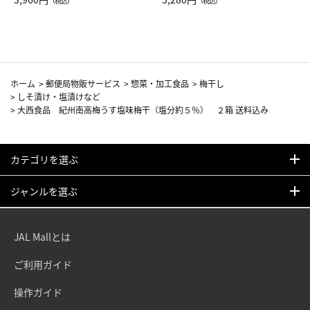
（税込）
（税込）
カーフ柄
ホーム
>
郵便局物販サービス
>
惣菜・加工食品
>
梅干し
>
しそ漬け・塩漬けなど
>
大西食品 紀州南高梅うす塩味梅干（塩分約５％） ２箱 送料込み
カテゴリを選ぶ
ジャンルを選ぶ
JAL Mallとは
ご利用ガイド
操作ガイド