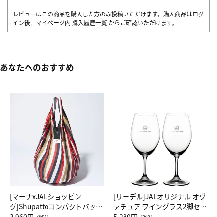
レビューはこの商品を購入した方のみ投稿いただけます。購入商品はログ
イン後、マイページ内
購入履歴一覧
からご確認いただけます。
あなたへのおすすめ
[マーナxJALショッピン
[リーデル]JALオリジナル オヴ
グ]Shupattoコンパクトバッグ
ァチュア ワイングラス2脚セッ
Drop JAL客室乗務員（LC）ス
3,960円
ト（レッドワイン）
5,280円