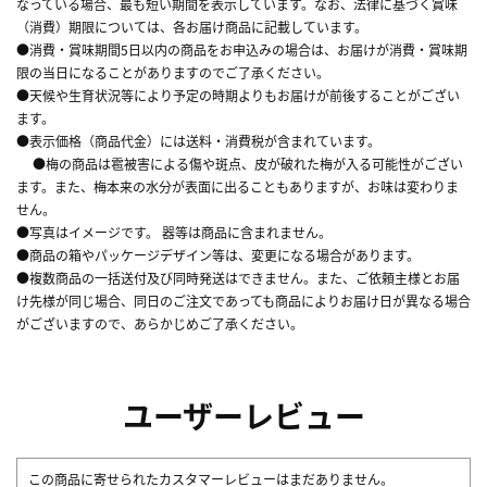
なっている場合、最も短い期間を表示しています。なお、法律に基づく賞味
（消費）期限については、各お届け商品に記載しています。
●消費・賞味期間5日以内の商品をお申込みの場合は、お届けが消費・賞味期
限の当日になることがありますのでご了承ください。
●天候や生育状況等により予定の時期よりもお届けが前後することがござい
ます。
●表示価格（商品代金）には送料・消費税が含まれています。
●梅の商品は雹被害による傷や斑点、皮が破れた梅が入る可能性がござい
ます。また、梅本来の水分が表面に出ることもありますが、お味は変わりま
せん。
●写真はイメージです。 器等は商品に含まれません。
●商品の箱やパッケージデザイン等は、変更になる場合があります。
●複数商品の一括送付及び同時発送はできません。また、ご依頼主様とお届
け先様が同じ場合、同日のご注文であっても商品によりお届け日が異なる場合
がございますので、あらかじめご了承ください。
ユーザーレビュー
この商品に寄せられたカスタマーレビューはまだありません。