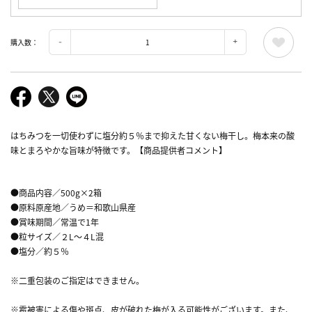
購入数：
はちみつを一切使わずに塩分約５％まで抑えた甘くない梅干し。梅本来の酸
味とまろやかな旨味が特徴です。【商品提供者コメント】
●商品内容／500g×2箱
●原料原産地／うめ＝和歌山県産
●賞味期間／常温で1年
●粒サイズ／２L～４L混
●塩分／約５％
※二重包装のご指定はできません。
※雹被害による傷や斑点、皮が破れた梅が入る可能性がございます。また、