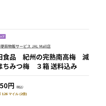
便局物販サービス JAL Mall店
田食品 紀州の完熟南高梅 減
はちみつ梅 ３箱 送料込み
850円
（税込）
 126 マイル (2倍)