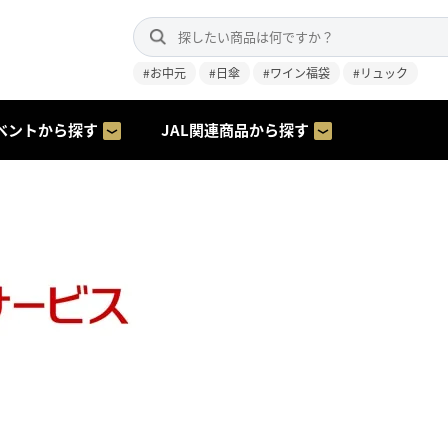
#お中元
#日傘
#ワイン福袋
#リュック
ベントから探す
JAL関連商品から探す