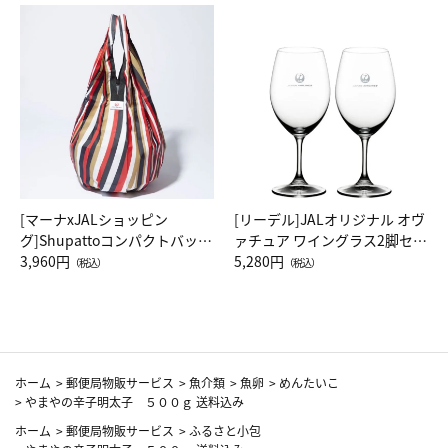
[マーナxJALショッピン
[リーデル]JALオリジナル オヴ
グ]Shupattoコンパクトバッグ
ァチュア ワイングラス2脚セッ
Drop JAL客室乗務員（LC）ス
3,960円
ト（レッドワイン）
5,280円
（税込）
（税込）
カーフ柄
ホーム
>
郵便局物販サービス
>
魚介類
>
魚卵
>
めんたいこ
>
やまやの辛子明太子 ５００ｇ 送料込み
ホーム
>
郵便局物販サービス
>
ふるさと小包