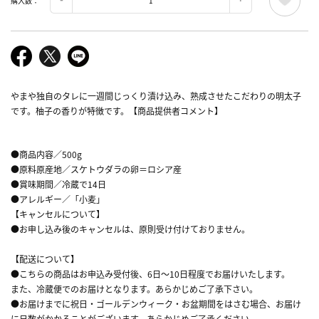
購入数：
やまや独自のタレに一週間じっくり漬け込み、熟成させたこだわりの明太子
です。柚子の香りが特徴です。【商品提供者コメント】
●商品内容／500g
●原料原産地／スケトウダラの卵＝ロシア産
●賞味期間／冷蔵で14日
●アレルギー／「小麦」
【キャンセルについて】
●お申し込み後のキャンセルは、原則受け付けておりません。
【配送について】
●こちらの商品はお申込み受付後、6日～10日程度でお届けいたします。
また、冷蔵便でのお届けとなります。あらかじめご了承下さい。
●お届けまでに祝日・ゴールデンウィーク・お盆期間をはさむ場合、お届け
に日数がかかることがございます。あらかじめご了承ください。