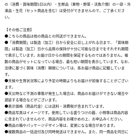
の（消費・賞味期間5日以内）・生鮮品（果物・野菜・活魚介類）の一部・冷
凍品・生花（セット商品を含む）は受付ができませんので、ご了承くださ
い。
【その他ご注意】
●こちらの商品は他の商品との同送ができません。
●「消費期間」は製造（加工）日から安全に召し上がれる日まで、「賞味期
間」は製造（加工）日から品質の保持が十分に可能な日までをそれぞれ期間
で表示しています。お届け日からの期間を保証するものではありません。複
数の商品がセットになっている場合、最も短い期間を表示しています。なお、
法律に基づく賞味（消費）期限については、各お届け商品に記載していま
す。
●天候や生育状況等により予定の時期よりもお届けが前後することがござい
ます。
●天災時など不測の事態が発生した場合は、商品のお届けができない場合や
遅延する場合などがございます。
●表示価格（商品代金）には送料・消費税が含まれています。
●商品写真はイメージです。使用している盛りつけの器、小物等は商品内容
に含まれていませんので、商品内容をお確かめの上、お申込みください。
●商品の箱やパッケージデザイン等は、変更になる場合があります。
●複数商品の一括送付及び同時発送はできません。また、同一商品を同日に