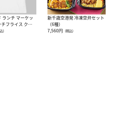
ド ランチ マーケッ
新千歳空港発 冷凍空弁セット
ッチフライス クル
（6種）
注半袖Ｔシャツ
7,560円
込）
（税込）