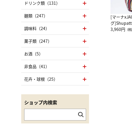
ドリンク類（131）
麺類（247）
[マーナxJ
グ]Shup
調味料（24）
グ Drop 
3,960円
（税
（LC）ス
菓子類（247）
お酒（5）
非食品（41）
花卉・球根（25）
ショップ内検索