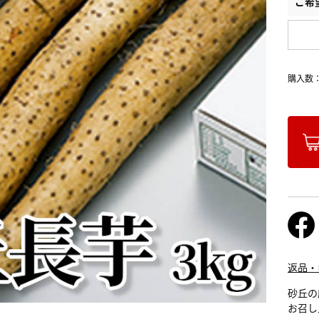
ご希
購入数
返品・
砂丘の
お召し