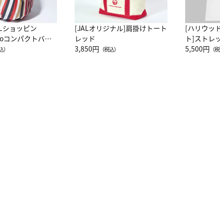
ALショッピン
[JALオリジナル]肩掛けトート
[ハリウッ
attoコンパクトバッ
レッド
ト]ストレ
JAL客室乗務員
3,850円
ーネック別
5,500円
込）
（税込）
（税
カーフ柄