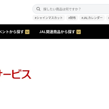
#シャインマスカット
#財布
#JALカレンダー
ベントから探す
JAL関連商品から探す