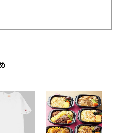
め
JAL特製
レー 200
10,800円
（