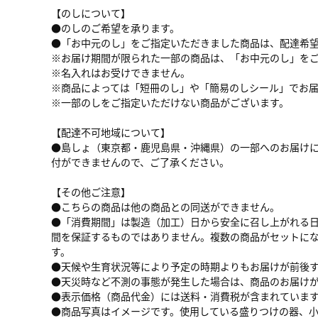
【のしについて】
●のしのご希望を承ります。
●「お中元のし」をご指定いただきました商品は、配達希望日
※お届け期間が限られた一部の商品は、「お中元のし」をご
※名入れはお受けできません。
※商品によっては「短冊のし」や「簡易のしシール」でお
※一部のしをご指定いただけない商品がございます。
【配達不可地域について】
●島しょ（東京都・鹿児島県・沖縄県）の一部へのお届け
付ができませんので、ご了承ください。
【その他ご注意】
●こちらの商品は他の商品との同送ができません。
●「消費期間」は製造（加工）日から安全に召し上がれる
間を保証するものではありません。複数の商品がセットに
す。
●天候や生育状況等により予定の時期よりもお届けが前後
●天災時など不測の事態が発生した場合は、商品のお届け
●表示価格（商品代金）には送料・消費税が含まれていま
●商品写真はイメージです。使用している盛りつけの器、