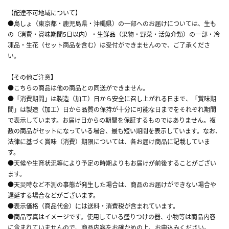
【配達不可地域について】
●島しょ（東京都・鹿児島県・沖縄県）の一部へのお届けについては、生も
の（消費・賞味期間5日以内）・生鮮品（果物・野菜・活魚介類）の一部・冷
凍品・生花（セット商品を含む）は受付ができませんので、ご了承くださ
い。
【その他ご注意】
●こちらの商品は他の商品との同送ができません。
●「消費期間」は製造（加工）日から安全に召し上がれる日まで、「賞味期
間」は製造（加工）日から品質の保持が十分に可能な日までをそれぞれ期間
で表示しています。お届け日からの期間を保証するものではありません。複
数の商品がセットになっている場合、最も短い期間を表示しています。なお、
法律に基づく賞味（消費）期限については、各お届け商品に記載していま
す。
●天候や生育状況等により予定の時期よりもお届けが前後することがござい
ます。
●天災時など不測の事態が発生した場合は、商品のお届けができない場合や
遅延する場合などがございます。
●表示価格（商品代金）には送料・消費税が含まれています。
●商品写真はイメージです。使用している盛りつけの器、小物等は商品内容
に含まれていませんので、商品内容をお確かめの上、お申込みください。