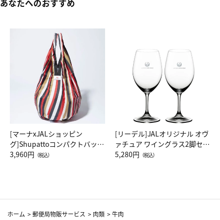
あなたへのおすすめ
[マーナxJALショッピン
[リーデル]JALオリジナル オヴ
グ]Shupattoコンパクトバッグ
ァチュア ワイングラス2脚セッ
Drop JAL客室乗務員（LC）ス
3,960円
ト（レッドワイン）
5,280円
（税込）
（税込）
カーフ柄
ホーム
>
郵便局物販サービス
>
肉類
>
牛肉