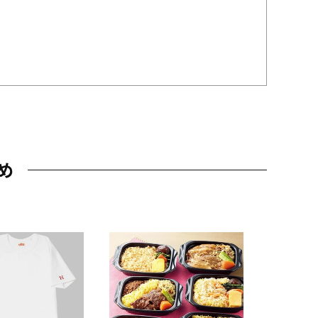
め
JAL特製
レー 200
10,800円
（