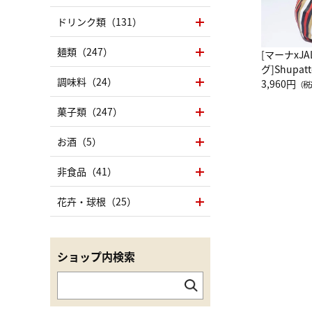
ドリンク類（131）
麺類（247）
[マーナxJ
グ]Shup
調味料（24）
グ Drop 
3,960円
（税
（LC）ス
菓子類（247）
お酒（5）
非食品（41）
花卉・球根（25）
ショップ内検索