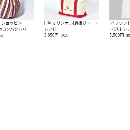
ALショッピン
[JALオリジナル]肩掛けトート
[ハリウッ
attoコンパクトバッ
レッド
ト]ストレ
JAL客室乗務員
3,850円
ーネック別
5,500円
込）
（税込）
（税
カーフ柄