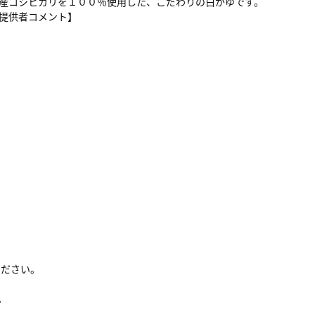
産コシヒカリを１００％使用した、こだわりの白がゆです。
提供者コメント】
ください。
。