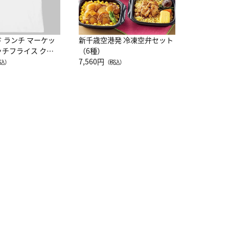
ド ランチ マーケッ
新千歳空港発 冷凍空弁セット
ッチフライス クル
（6種）
注半袖Ｔシャツ
7,560円
込）
（税込）