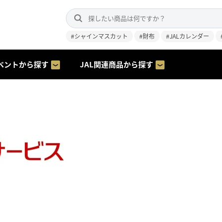
#シャインマスカット
#財布
#JALカレンダー
ベントから探す
JAL関連商品から探す