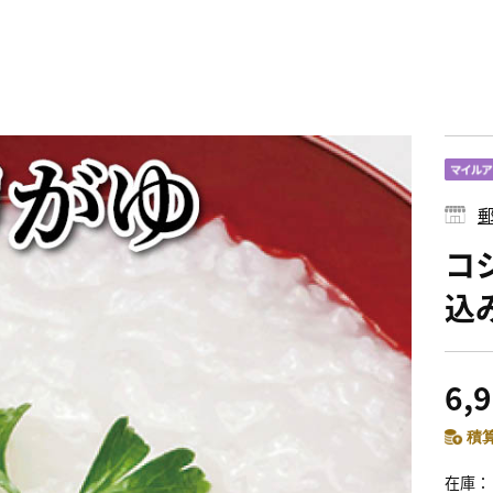
郵
コ
込
6,
積算
在庫