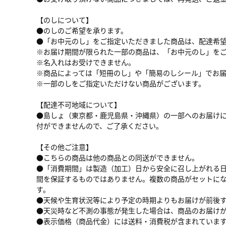
【のしについて】
●のしのご希望を承ります。
●「お中元のし」をご指定いただきました商品は、配達希望日
※お届け期間が限られた一部の商品は、「お中元のし」をご
※名入れはお受けできません。
※商品によっては「短冊のし」や「簡易のしシール」でお
※一部のしをご指定いただけない商品がございます。
【配達不可地域について】
●島しょ（東京都・鹿児島県・沖縄県）の一部へのお届け
付ができませんので、ご了承ください。
【その他ご注意】
●こちらの商品は他の商品との同送ができません。
●「消費期間」は製造（加工）日から安全に召し上がれる
間を保証するものではありません。複数の商品がセットに
す。
●天候や生育状況等により予定の時期よりもお届けが前後
●天災時など不測の事態が発生した場合は、商品のお届け
●表示価格（商品代金）には送料・消費税が含まれていま