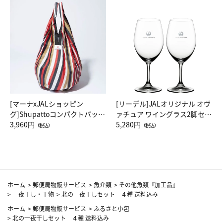
[マーナxJALショッピン
[リーデル]JALオリジナル オヴ
グ]Shupattoコンパクトバッグ
ァチュア ワイングラス2脚セッ
Drop JAL客室乗務員（LC）ス
3,960円
ト（レッドワイン）
5,280円
（税込）
（税込）
カーフ柄
ホーム
>
郵便局物販サービス
>
魚介類
>
その他魚類『加工品』
>
一夜干し・干物
>
北の一夜干しセット ４種 送料込み
ホーム
>
郵便局物販サービス
>
ふるさと小包
>
北の一夜干しセット ４種 送料込み