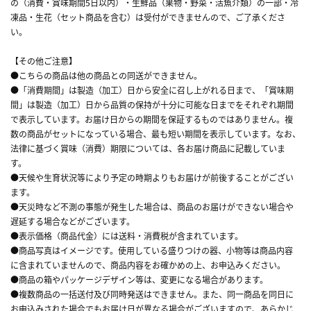
の（消費・賞味期間5日以内）・生鮮品（果物・野菜・活魚介類）の一部・冷
凍品・生花（セット商品を含む）は受付ができませんので、ご了承くださ
い。
【その他ご注意】
●こちらの商品は他の商品との同送ができません。
●「消費期間」は製造（加工）日から安全に召し上がれる日まで、「賞味期
間」は製造（加工）日から品質の保持が十分に可能な日までをそれぞれ期間
で表示しています。お届け日からの期間を保証するものではありません。複
数の商品がセットになっている場合、最も短い期間を表示しています。なお、
法律に基づく賞味（消費）期限については、各お届け商品に記載していま
す。
●天候や生育状況等により予定の時期よりもお届けが前後することがござい
ます。
●天災時など不測の事態が発生した場合は、商品のお届けができない場合や
遅延する場合などがございます。
●表示価格（商品代金）には送料・消費税が含まれています。
●商品写真はイメージです。使用している盛りつけの器、小物等は商品内容
に含まれていませんので、商品内容をお確かめの上、お申込みください。
●商品の箱やパッケージデザイン等は、変更になる場合があります。
●複数商品の一括送付及び同時発送はできません。また、同一商品を同日に
お申込みされた場合でもお届け日が異なる場合がございますので、あらかじ