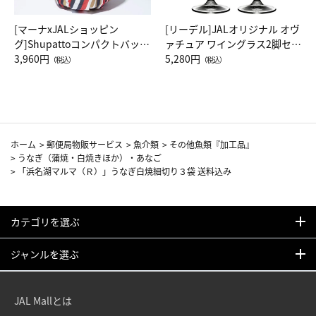
[マーナxJALショッピン
[リーデル]JALオリジナル オヴ
グ]Shupattoコンパクトバッグ
ァチュア ワイングラス2脚セッ
Drop JAL客室乗務員（LC）ス
3,960円
ト（レッドワイン）
5,280円
（税込）
（税込）
カーフ柄
ホーム
>
郵便局物販サービス
>
魚介類
>
その他魚類『加工品』
>
うなぎ（蒲焼・白焼きほか）・あなご
>
「浜名湖マルマ（Ｒ）」うなぎ白焼細切り３袋 送料込み
カテゴリを選ぶ
ジャンルを選ぶ
JAL Mallとは