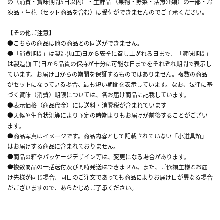
の（消費・賞味期間5日以内）・生鮮品 （果物・野菜・活魚介類）の一部・冷
凍品・生花（セット商品を含む）は受付ができませんのでご了承ください。
【その他ご注意】
●こちらの商品は他の商品との同送ができません。
●「消費期間」は製造(加工)日から安全に召し上がれる日まで、「賞味期間」
は製造(加工)日から品質の保持が十分に可能な日までをそれぞれ期間で表示し
ています。お届け日からの期間を保証するものではありません。複数の商品
がセットになっている場合、最も短い期間を表示しています。なお、法律に基
づく賞味（消費）期限については、各お届け商品に記載しています。
●表示価格（商品代金）には送料・消費税が含まれています
●天候や生育状況等により予定の時期よりもお届けが前後することがござい
ます。
●商品写真はイメージです。商品内容として記載されていない「小道具類」
はお届けする商品に含まれておりません。
●商品の箱やパッケージデザイン等は、変更になる場合があります。
●複数商品の一括送付及び同時発送はできません。また、ご依頼主様とお届
け先様が同じ場合、同日のご注文であっても商品によりお届け日が異なる場合
がございますので、あらかじめご了承ください。