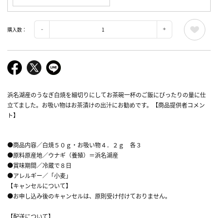
購入数：
浜名湖産のうなぎ白焼を細切りにしてお茶碗一杯のご飯にぴったりの量に仕
立てました。お吸い物はお茶漬けの出汁にお勧めです。【商品提供者コメン
ト】
●商品内容／白焼５０ｇ・お吸い物４．２ｇ 各３
●原料原産地／ウナギ（養殖）＝浜名湖産
●賞味期間／冷蔵で８日
●アレルギー／「小麦」
【キャンセルについて】
●お申し込み後のキャンセルは、原則受け付けておりません。
【配送について】