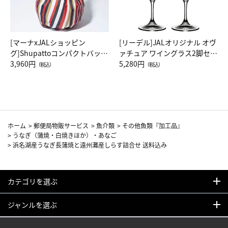
[マーナxJALショッピン
[リーデル]JALオリジナル オヴ
グ]Shupattoコンパクトバッグ
ァチュア ワイングラス2脚セッ
Drop JAL客室乗務員（LC）ス
3,960円
ト（レッドワイン）
5,280円
（税込）
（税込）
カーフ柄
ホーム
>
郵便局物販サービス
>
魚介類
>
その他魚類『加工品』
>
うなぎ（蒲焼・白焼きほか）・あなご
>
浜名湖産うなぎ長蒲焼と遠州灘産しらす詰合せ 送料込み
カテゴリを選ぶ
ジャンルを選ぶ