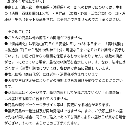
【配達不可地域について】
●島しょ（東京都・鹿児島県・沖縄県）の一部へのお届けについては、生も
の（消費・賞味期間5日以内）・生鮮品 （果物・野菜・活魚介類）の一部・冷
凍品・生花（セット商品を含む）は受付ができませんのでご了承ください。
【その他ご注意】
●こちらの商品は他の商品との同送ができません。
●「消費期間」は製造(加工)日から安全に召し上がれる日まで、「賞味期間」
は製造(加工)日から品質の保持が十分に可能な日までをそれぞれ期間で表示し
ています。お届け日からの期間を保証するものではありません。複数の商品
がセットになっている場合、最も短い期間を表示しています。なお、法律に基
づく賞味（消費）期限については、各お届け商品に記載しています。
●表示価格（商品代金）には送料・消費税が含まれています
●天候や生育状況等により予定の時期よりもお届けが前後することがござい
ます。
●商品写真はイメージです。商品内容として記載されていない「小道具類」
はお届けする商品に含まれておりません。
●商品の箱やパッケージデザイン等は、変更になる場合があります。
●複数商品の一括送付及び同時発送はできません。また、ご依頼主様とお届
け先様が同じ場合、同日のご注文であっても商品によりお届け日が異なる場合
がございますので、あらかじめご了承ください。