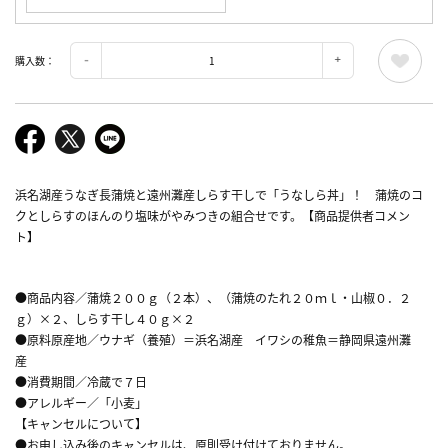
購入数：
浜名湖産うなぎ長蒲焼と遠州灘産しらす干しで「うなしら丼」！ 蒲焼のコ
クとしらすのほんのり塩味がやみつきの組合せです。【商品提供者コメン
ト】
●商品内容／蒲焼２００ｇ（２本）、（蒲焼のたれ２０ｍｌ・山椒０．２
ｇ）×２、しらす干し４０ｇ×２
●原料原産地／ウナギ（養殖）＝浜名湖産 イワシの稚魚＝静岡県遠州灘
産
●消費期間／冷蔵で７日
●アレルギー／「小麦」
【キャンセルについて】
●お申し込み後のキャンセルは、原則受け付けておりません。