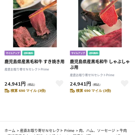
鹿児島県産黒毛和牛 すき焼き用
鹿児島県産黒毛和牛 しゃぶしゃ
ぶ用
産直お取り寄せＮセレクトPrime
産直お取り寄せＮセレクトPrime
24,941円
24,941円
（税込）
（税込）
積算 690 マイル (3倍)
積算 690 マイル (3倍)
ホーム
>
産直お取り寄せＮセレクト Prime
>
肉、ハム、ソーセージ
>
牛肉