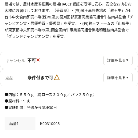
農場では、農林水産省推薦の農場HACCP認証を取得し安心、安全なお肉をお
客様にお届けしております。【受賞歴】・(有)蔵王高原牧場の「蔵王牛」が仙
台市中央食肉卸売市場(株)の第16回刈田郡家畜商業協同組合牛枝肉共励会「チ
ャンピオン賞・最優秀賞・優秀賞」を受賞。・(有)蔵王ファームの「山形牛」
が東京都中央卸売市場の第1回全国肉牛事業協同組合黒毛和種枝肉共励会で
「グランドチャンピオン賞」を受賞。
×
不可
キャンセル
詳細を見る
▼
△
条件付きで可
返品
詳細を見る
▼
●内容：５５０ｇ（肩ロース３００ｇ／バラ２５０ｇ）
●原材料：牛肉
●賞味期間：発送から冷凍30日
品番1
K00310008