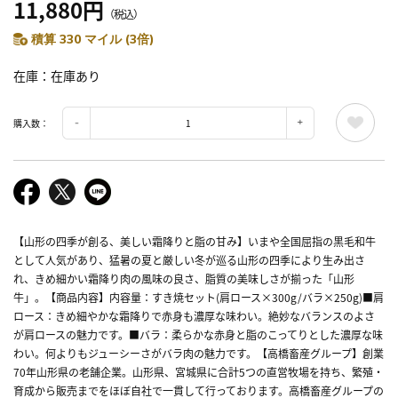
11,880円
（税込）
積算 330 マイル (3倍)
在庫
在庫あり
購入数：
【山形の四季が創る、美しい霜降りと脂の甘み】いまや全国屈指の黒毛和牛
として人気があり、猛暑の夏と厳しい冬が巡る山形の四季により生み出さ
れ、きめ細かい霜降り肉の風味の良さ、脂質の美味しさが揃った「山形
牛」。【商品内容】内容量：すき焼セット(肩ロース×300g/バラ×250g)■肩
ロース：きめ細やかな霜降りで赤身も濃厚な味わい。絶妙なバランスのよさ
が肩ロースの魅力です。■バラ：柔らかな赤身と脂のこってりとした濃厚な味
わい。何よりもジューシーさがバラ肉の魅力です。【高橋畜産グループ】創業
70年山形県の老舗企業。山形県、宮城県に合計5つの直営牧場を持ち、繁殖・
育成から販売までをほぼ自社で一貫して行っております。高橋畜産グループの