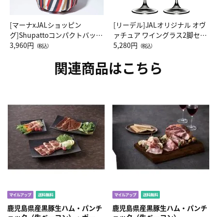
[マーナxJALショッピン
[リーデル]JALオリジナル オヴ
グ]Shupattoコンパクトバッグ
ァチュア ワイングラス2脚セッ
Drop JAL客室乗務員（LC）ス
3,960円
ト（レッドワイン）
5,280円
（税込）
（税込）
カーフ柄
関連商品はこちら
鹿児島県産黒豚生ハム・パンチ
鹿児島県産黒豚生ハム・パンチ
ェッタ（生ベーコン）・ポーク
ェッタ（生ベーコン）