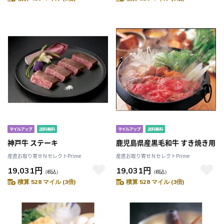
神戸牛 ステーキ
鹿児島県産黒毛和牛 すき焼き用
産直お取り寄せＮセレクトPrime
産直お取り寄せＮセレクトPrime
19,031円
19,031円
（税込）
（税込）
積算 528 マイル (3倍)
積算 528 マイル (3倍)