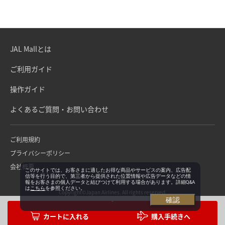
JAL Mallとは
ご利用ガイド
操作ガイド
よくあるご質問・お問い合わせ
ご利用規約
プライバシーポリシー
会社概要
このサイトでは、お客さまに適したお得な商品やサービスの案内、広告配
信等を行う目的で、第三者から提供された位置情報や広告データなどの情
報をお客さまの個人データと結びつけて利用する場合があります。詳細Q&A
は
こちら
を参照ください。
Copyright©Japan Airlines. All rights reserved.
確認
購入手続きへ