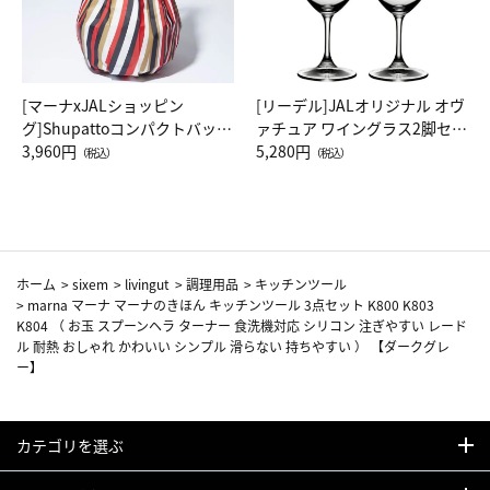
[マーナxJALショッピン
[リーデル]JALオリジナル オヴ
グ]Shupattoコンパクトバッグ
ァチュア ワイングラス2脚セッ
Drop JAL客室乗務員（LC）ス
3,960円
ト（レッドワイン）
5,280円
（税込）
（税込）
カーフ柄
ホーム
>
sixem
>
livingut
>
調理用品
>
キッチンツール
>
marna マーナ マーナのきほん キッチンツール 3点セット K800 K803
K804 （ お玉 スプーンヘラ ターナー 食洗機対応 シリコン 注ぎやすい レード
ル 耐熱 おしゃれ かわいい シンプル 滑らない 持ちやすい ） 【ダークグレ
ー】
カテゴリを選ぶ