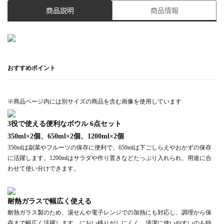
商品説明
商品情報
おすすめポイント
※商品ページ内には別サイズの商品を含む画像を使用しています
3役で使える便利なボウル 6点セット
350ml×2個、650ml×2個、1200ml×2個
350mlは副菜やフルーツの保存に便利で、650mlは下ごしらえやおかずの保存
に活躍します。1200mlはサラダや作り置きなどたっぷり入れられ、用途に合
わせて使い分けできます。
耐熱ガラスで幅広く使える
耐熱ガラス製のため、湯せんや電子レンジでの加熱にも対応し、調理から保
存まで幅広く活躍します。におい移りがしにくく、清潔に使いやすいのも特