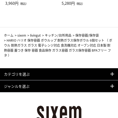
Drop JAL客室乗務員（LC）ス
3,960円
ト（レッドワイン）
5,280円
（税込）
（税込）
カーフ柄
ホーム
>
sixem
>
livingut
>
キッチン/台所用品
>
保存容器/保存袋
>
HARIO ハリオ 保存容器 ボウルップ 耐熱ガラス保存ボウル 6個セット （ ボ
ウル 耐熱ガラス ガラス 電子レンジ対応 食洗機対応 オーブン対応 日本製 耐
熱容器 蓋つき 保存 容器 食品保存 ガラス容器 ガラス保存容器 BPAフリー フ
タ ）
カテゴリを選ぶ
ジャンルを選ぶ