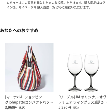
レビューはこの商品を購入した方のみ投稿いただけます。購入商品はログ
イン後、マイページ内
購入履歴一覧
からご確認いただけます。
あなたへのおすすめ
[マーナxJALショッピン
[リーデル]JALオリジナル オヴ
グ]Shupattoコンパクトバッグ
ァチュア ワイングラス2脚セッ
Drop JAL客室乗務員（LC）ス
3,960円
ト（レッドワイン）
5,280円
（税込）
（税込）