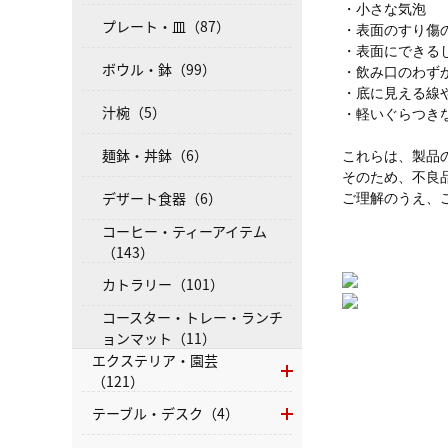
・小さな気泡
プレート・皿（87）
・表面のすり傷
・表面にできる
ボウル・鉢（99）
・飲み口のわず
・底に見える線
汁椀（5）
・軽いぐらつき
麺鉢・丼鉢（6）
これらは、製品
そのため、不良
デザート食器（6）
ご理解のうえ、
コーヒー・ティーアイテム
（143）
カトラリー（101）
コースター・トレー・ランチ
ョンマット（11）
エクステリア・園芸
（121）
テーブル・デスク（4）