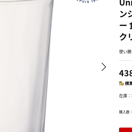
Un
ン
ー
ク
使い勝
43
積算
在庫
購入数