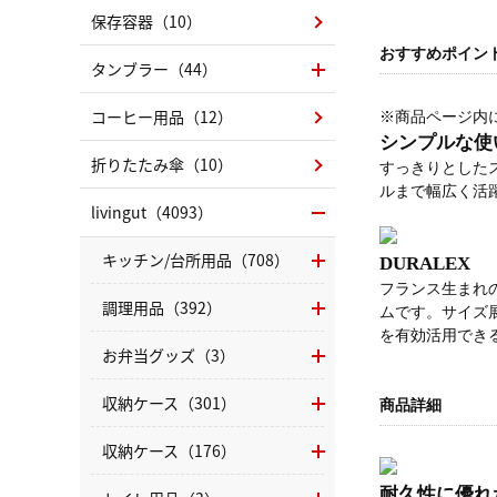
保存容器（10）
おすすめポイン
タンブラー（44）
コーヒー用品（12）
※商品ページ内
シンプルな使い
折りたたみ傘（10）
すっきりとした
ルまで幅広く活
livingut（4093）
キッチン/台所用品（708）
DURALE
フランス生まれ
調理用品（392）
ムです。サイズ
を有効活用でき
お弁当グッズ（3）
収納ケース（301）
商品詳細
収納ケース（176）
耐久性に優れ