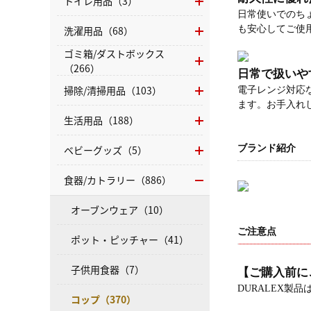
トイレ用品（3）
日常使いでのち
洗濯用品（68）
も安心してご使
ゴミ箱/ダストボックス
（266）
日常で扱いや
掃除/清掃用品（103）
電子レンジ対応
ます。お手入れ
生活用品（188）
ベビーグッズ（5）
ブランド紹介
食器/カトラリー（886）
オーブンウェア（10）
ご注意点
ポット・ピッチャー（41）
子供用食器（7）
【ご購入前に
DURALEX製
コップ（370）