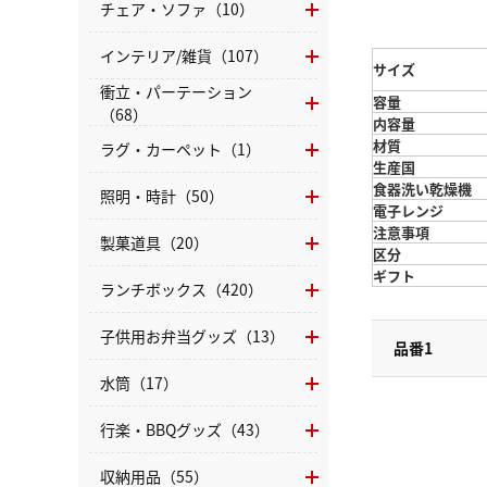
チェア・ソファ（10）
インテリア/雑貨（107）
サイズ
衝立・パーテーション
容量
（68）
内容量
材質
ラグ・カーペット（1）
生産国
食器洗い乾燥機
照明・時計（50）
電子レンジ
注意事項
製菓道具（20）
区分
ギフト
ランチボックス（420）
子供用お弁当グッズ（13）
品番1
水筒（17）
行楽・BBQグッズ（43）
収納用品（55）