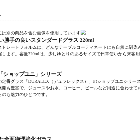
ト
には別の商品を含む画像を使用しています
勝手の良いスタンダードグラス 220ml
ストレートフォルムは、どんなテーブルコーディネートにも自然に馴染
躍します。容量220mlは、少しゆとりのあるサイズで日常使いから来客
X 「ショップユニ」シリーズ
の定番グラス「DURALEX（デュラレックス）」のショップユニシリ
展開も豊富で、ジュースやお水、コーヒー、ビールなど用途に合わせて
るのも魅力のひとつです。
た全面物理強化ガラス