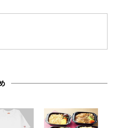
め
JAL特製
レー 200
10,800円
（