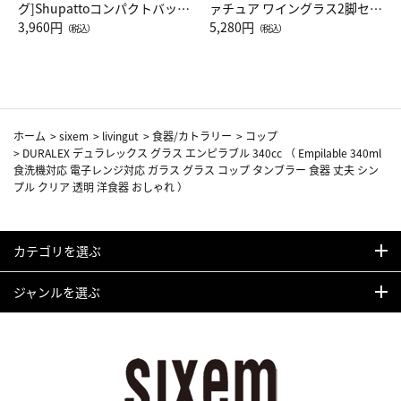
グ]Shupattoコンパクトバッグ
ァチュア ワイングラス2脚セッ
Drop JAL客室乗務員（LC）ス
3,960円
ト（レッドワイン）
5,280円
（税込）
（税込）
カーフ柄
ホーム
>
sixem
>
livingut
>
食器/カトラリー
>
コップ
>
DURALEX デュラレックス グラス エンピラブル 340cc （ Empilable 340ml
食洗機対応 電子レンジ対応 ガラス グラス コップ タンブラー 食器 丈夫 シン
プル クリア 透明 洋食器 おしゃれ ）
カテゴリを選ぶ
ジャンルを選ぶ