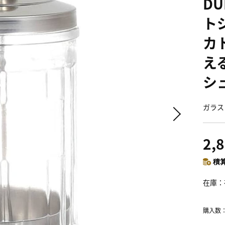
D
ト
カ
え
シ
ガラス
2,
積算
在庫
購入数