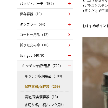
●ホコリを防ぎ
バッグ・ポーチ（639）
●ガラスとステ
●置くだけで空
保存容器（10）
タンブラー（44）
おすすめポイン
コーヒー用品（12）
折りたたみ傘（10）
livingut（4079）
キッチン/台所用品（700）
キッチン収納用品（100）
保存容器/保存袋（259）
漬物/果実酒容器（13）
水切り/洗い桶/シンク周り