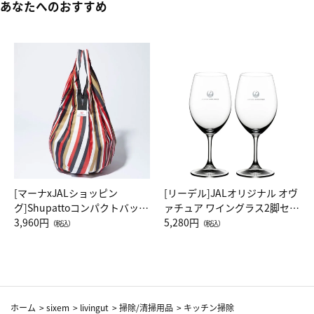
あなたへのおすすめ
[マーナxJALショッピン
[リーデル]JALオリジナル オヴ
グ]Shupattoコンパクトバッグ
ァチュア ワイングラス2脚セッ
Drop JAL客室乗務員（LC）ス
3,960円
ト（レッドワイン）
5,280円
（税込）
（税込）
カーフ柄
ホーム
>
sixem
>
livingut
>
掃除/清掃用品
>
キッチン掃除