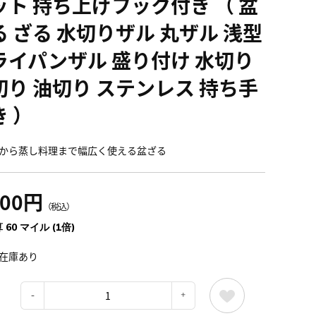
ット 持ち上げフック付き （ 盆
る ざる 水切りザル 丸ザル 浅型
ライパンザル 盛り付け 水切り
切り 油切り ステンレス 持ち手
き ）
から蒸し料理まで幅広く使える盆ざる
600円
（税込）
 60 マイル (1倍)
在庫あり
：