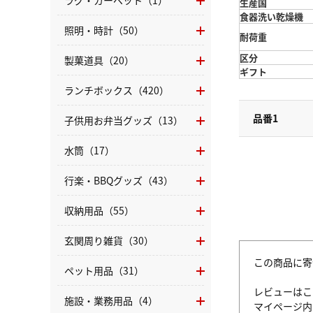
ラグ・カーペット（1）
生産国
食器洗い乾燥機
照明・時計（50）
耐荷重
区分
製菓道具（20）
ギフト
ランチボックス（420）
品番1
子供用お弁当グッズ（13）
水筒（17）
行楽・BBQグッズ（43）
収納用品（55）
玄関周り雑貨（30）
この商品に寄
ペット用品（31）
レビューはこ
施設・業務用品（4）
マイページ