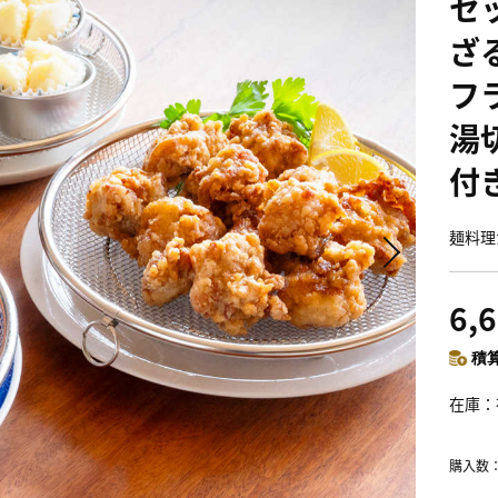
セ
ざ
フ
湯
付
麺料理
6,
積算
在庫
購入数