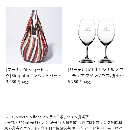
[マーナxJALショッピン
[リーデル]JALオリジナル オヴ
グ]Shupattoコンパクトバッグ
ァチュア ワイングラス2脚セッ
Drop JAL客室乗務員（LC）ス
3,960円
ト（レッドワイン）
5,280円
（税込）
（税込）
カーフ柄
ホーム
>
sixem
>
livingut
>
ランチボックス
>
弁当箱
>
弁当箱 800ml 曲げわっぱ一段弁当 大 篆刻紋 （ 食洗機対応 レンジ対応 和
風 お弁当箱 ランチボックス 日本製 食洗機OK レンジOK 弁当 お弁当 曲げわ