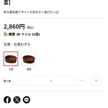
雲】
粋な篆刻風デザインが目を引く曲げわっぱ
2,860円
（税込）
積算 26 マイル (1倍)
在庫
在庫わずか
丸雲
猫波
購入数：