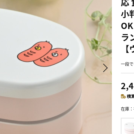
応
小
O
ラ
【
一段で
2,
積算
在庫