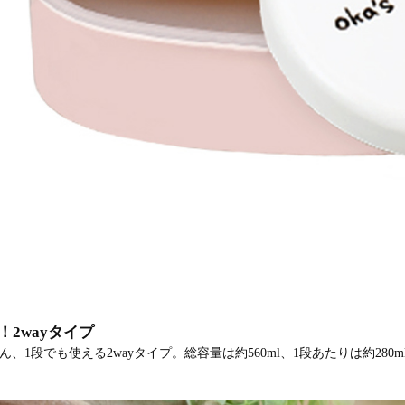
！2wayタイプ
ん、1段でも使える2wayタイプ。総容量は約560ml、1段あたりは約2