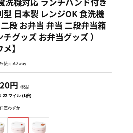
 食洗機対応 ランチバンド付き
判型 日本製 レンジOK 食洗機
K 二段 お弁当 弁当 二段弁当箱
ンチグッズ お弁当グッズ ）
ウメ】
も使える2way
420円
（税込）
 22 マイル (1倍)
在庫わずか