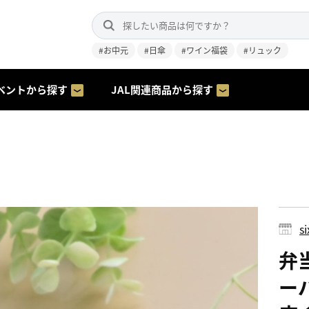
#お中元
#日傘
#ワイン福袋
#リュック
ベントから探す
JAL関連商品から探す
s
弁当
ー