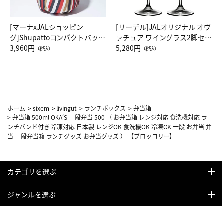
[マーナxJALショッピン
[リーデル]JALオリジナル オヴ
グ]Shupattoコンパクトバッグ
ァチュア ワイングラス2脚セッ
Drop JAL客室乗務員（LC）ス
3,960円
ト（レッドワイン）
5,280円
（税込）
（税込）
カーフ柄
ホーム
>
sixem
>
livingut
>
ランチボックス
>
弁当箱
>
弁当箱 500ml OKA‘S 一段弁当 500 （ お弁当箱 レンジ対応 食洗機対応 ラ
ンチバンド付き 冷凍対応 日本製 レンジOK 食洗機OK 冷凍OK 一段 お弁当 弁
当 一段弁当箱 ランチグッズ お弁当グッズ ） 【ブロッコリー】
カテゴリを選ぶ
ジャンルを選ぶ