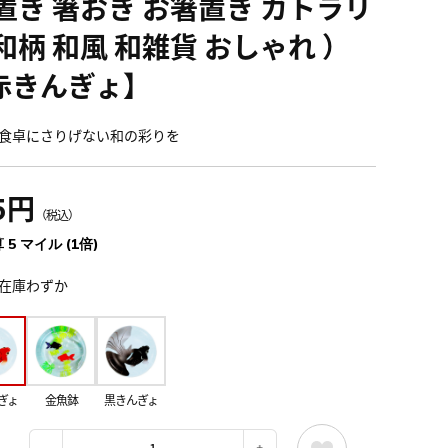
 置き 箸おき お箸置き カトラリ
和柄 和風 和雑貨 おしゃれ ）
赤きんぎょ】
食卓にさりげない和の彩りを
5円
（税込）
 5 マイル (1倍)
在庫わずか
ぎょ
金魚鉢
黒きんぎょ