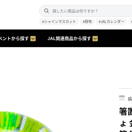
#シャインマスカット
#財布
#JALカレンダー
ベントから探す
JAL関連商品から探す
s
箸
ょ