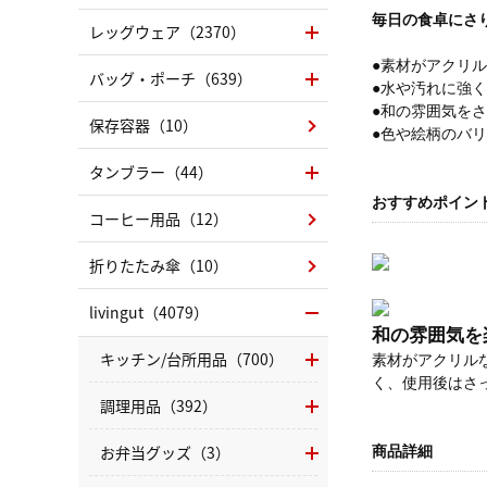
毎日の食卓にさ
レッグウェア（2370）
●素材がアクリ
バッグ・ポーチ（639）
●水や汚れに強
●和の雰囲気を
保存容器（10）
●色や絵柄のバ
タンブラー（44）
おすすめポイン
コーヒー用品（12）
折りたたみ傘（10）
livingut（4079）
和の雰囲気を
キッチン/台所用品（700）
素材がアクリル
く、使用後はさ
調理用品（392）
お弁当グッズ（3）
商品詳細