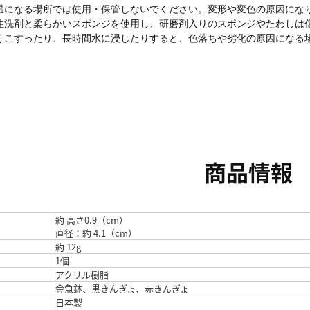
温になる場所では使用・保管しないでください。変形や変色の原因にな
性洗剤と柔らかいスポンジを使用し、研磨剤入りのスポンジやたわしは
くこすったり、長時間水に浸したりすると、色落ちや劣化の原因になる
商品情報
約 高さ0.9（cm）
直径：約 4.1（cm）
約 12g
1個
アクリル樹脂
金魚鉢、黒きんぎょ、赤きんぎょ
日本製