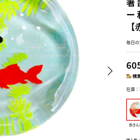
箸
ー 
【
毎日の
60
積算
在庫
赤きん