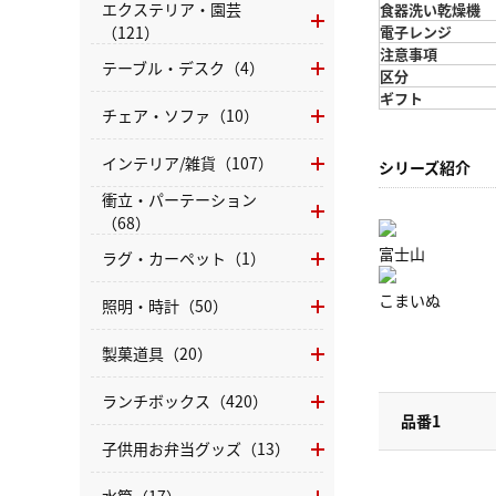
エクステリア・園芸
食器洗い乾燥機
（121）
電子レンジ
注意事項
テーブル・デスク（4）
区分
ギフト
チェア・ソファ（10）
インテリア/雑貨（107）
シリーズ紹介
衝立・パーテーション
（68）
富士山
ラグ・カーペット（1）
こまいぬ
照明・時計（50）
製菓道具（20）
ランチボックス（420）
品番1
子供用お弁当グッズ（13）