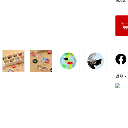
購入数
返品・