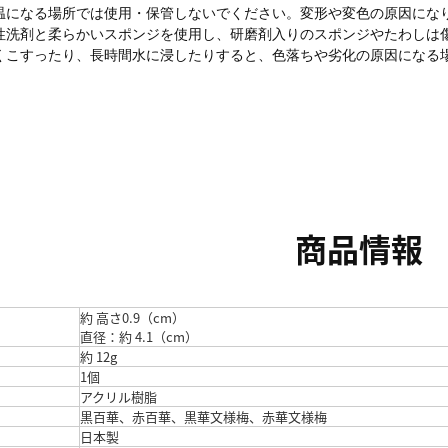
温になる場所では使用・保管しないでください。変形や変色の原因にな
性洗剤と柔らかいスポンジを使用し、研磨剤入りのスポンジやたわしは
くこすったり、長時間水に浸したりすると、色落ちや劣化の原因になる
商品情報
約 高さ0.9（cm）
直径：約 4.1（cm）
約 12g
1個
アクリル樹脂
黒百華、赤百華、黒華文様梅、赤華文様梅
日本製