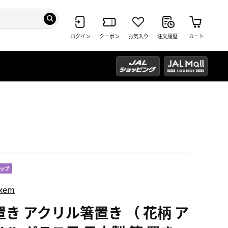
ログイン
クーポン
お気入り
注文履歴
カート
ixem
置き アクリル箸置き （ 花柄 ア