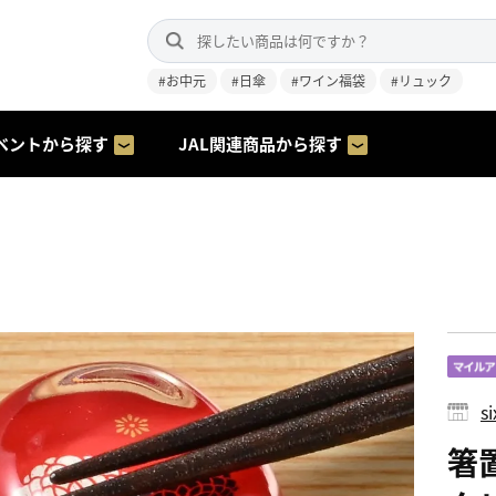
#お中元
#日傘
#ワイン福袋
#リュック
ベントから探す
JAL関連商品から探す
s
箸