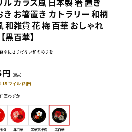
リル ガラス風 日本製 箸 置き
おき お箸置き カトラリー 和柄
 和雑貨 花 梅 百華 おしゃれ
 【黒百華】
食卓にさりげない和の彩りを
5円
（税込）
 15 マイル (3倍)
在庫わずか
様梅
赤百華
黒華文様梅
黒百華