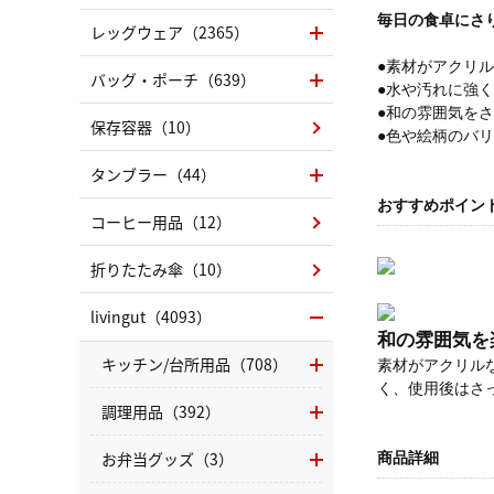
毎日の食卓にさ
レッグウェア（2365）
●素材がアクリ
バッグ・ポーチ（639）
●水や汚れに強
●和の雰囲気を
保存容器（10）
●色や絵柄のバ
タンブラー（44）
おすすめポイン
コーヒー用品（12）
折りたたみ傘（10）
livingut（4093）
和の雰囲気を
キッチン/台所用品（708）
素材がアクリル
く、使用後はさ
調理用品（392）
お弁当グッズ（3）
商品詳細