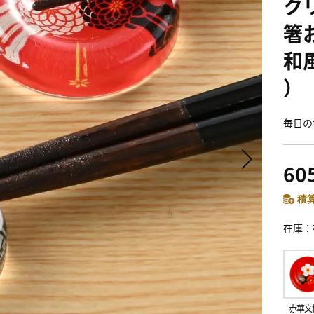
ク
箸
和風
）
毎日の
60
積算
在庫
赤華文