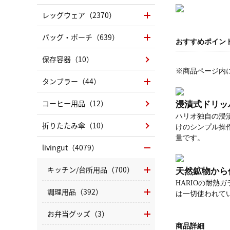
レッグウェア（2370）
バッグ・ポーチ（639）
おすすめポイン
保存容器（10）
※商品ページ内
タンブラー（44）
コーヒー用品（12）
浸漬式ドリッパ
ハリオ独自の浸
折りたたみ傘（10）
けのシンプル操
量です。
livingut（4079）
キッチン/台所用品（700）
天然鉱物から
HARIOの耐
調理用品（392）
は一切使われて
お弁当グッズ（3）
商品詳細