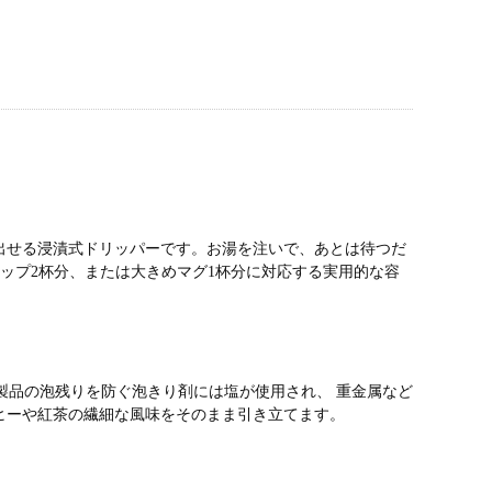
出せる浸漬式ドリッパーです。お湯を注いで、あとは待つだ
カップ2杯分、または大きめマグ1杯分に対応する実用的な容
製品の泡残りを防ぐ泡きり剤には塩が使用され、 重金属など
ヒーや紅茶の繊細な風味をそのまま引き立てます。