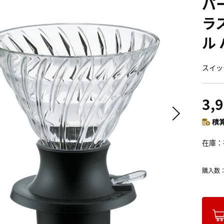
パー
ラ
ル
スイッ
3,
積算
在庫
購入数