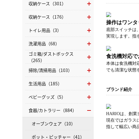
収納ケース（301）
収納ケース（176）
操作はワンタ
トイレ用品（3）
底部スイッチは
実現します。指
洗濯用品（68）
ゴミ箱/ダストボックス
食洗機対応で
（265）
本体は食洗機対
掃除/清掃用品（103）
でも清潔な状態
生活用品（185）
ブランド紹介
ベビーグッズ（5）
食器/カトラリー（884）
HARIOは、創
現在ではガラス
オーブンウェア（10）
指して幅広い商
ポット・ピッチャー（41）