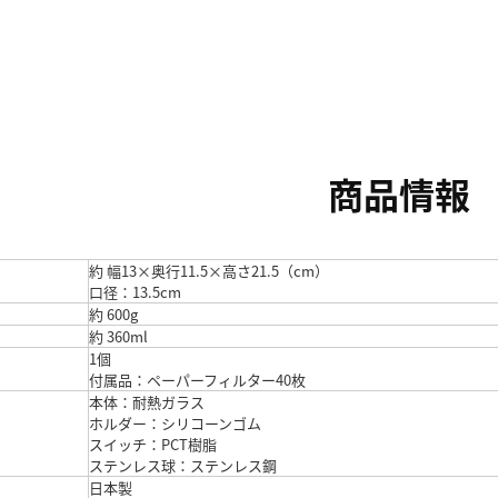
商品情報
約 幅13×奥行11.5×高さ21.5（cm）
口径：13.5cm
約 600g
約 360ml
1個
付属品：ペーパーフィルター40枚
本体：耐熱ガラス
ホルダー：シリコーンゴム
スイッチ：PCT樹脂
ステンレス球：ステンレス鋼
日本製