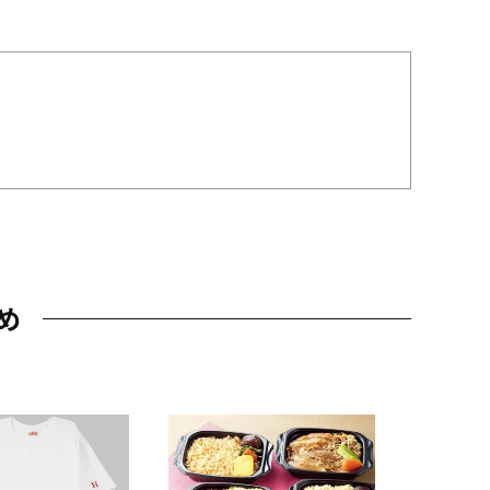
め
JAL特製
レー 200
10,800円
（