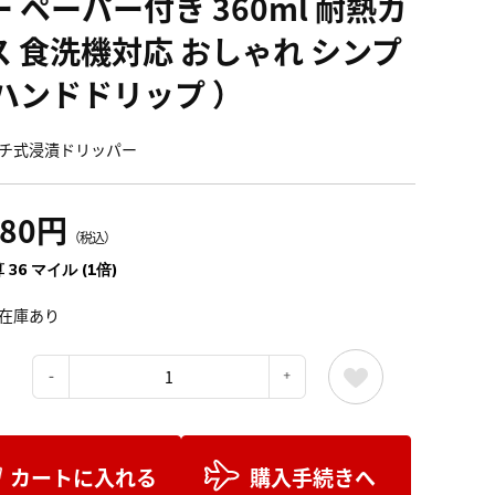
 ペーパー付き 360ml 耐熱ガ
ス 食洗機対応 おしゃれ シンプ
 ハンドドリップ ）
チ式浸漬ドリッパー
980円
（税込）
 36 マイル (1倍)
在庫あり
：
カートに入れる
購入手続きへ