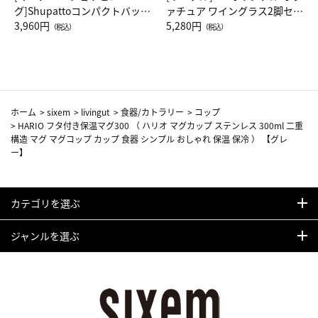
グ]Shupattoコンパクトバッグ
ァチュア ワイングラス2脚セッ
Drop JAL客室乗務員（LC）ス
3,960円
ト（レッドワイン）
5,280円
（税込）
（税込）
カーフ柄
ホーム
>
sixem
>
livingut
>
食器/カトラリー
>
コップ
>
HARIO フタ付き保温マグ300 （ ハリオ マグカップ ステンレス 300ml 二重
構造 マグ マグコップ カップ 食器 シンプル おしゃれ 保温 保冷 ） 【グレ
ー】
カテゴリを選ぶ
ジャンルを選ぶ