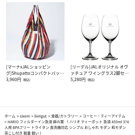
[マーナxJALショッピン
[リーデル]JALオリジナル オヴ
グ]Shupattoコンパクトバッグ
ァチュア ワイングラス2脚セッ
Drop JAL客室乗務員（LC）ス
3,960円
ト（レッドワイン）
5,280円
（税込）
（税込）
カーフ柄
ホーム
>
sixem
>
livingut
>
食器/カトラリー
>
コーヒー・ティーアイテム
>
HARIO フィルターイン急須 麻の葉 （ ハリオ ティーポット 急須 450ml 3?4
人用 BPAフリー トライタン 食洗機対応 シンプル おしゃれ モダン 和モダン
茶こし付き 軽量 軽い ）