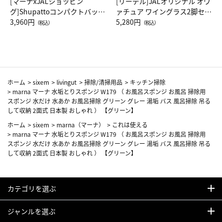
[マーナxJALショッピン
[リーデル]JALオリジナル オヴ
グ]Shupattoコンパクトバッグ
ァチュア ワイングラス2脚セッ
Drop JAL客室乗務員（LC）ス
3,960円
ト（レッドワイン）
5,280円
（税込）
（税込）
カーフ柄
ホーム
>
sixem
>
livingut
>
掃除/清掃用品
>
キッチン掃除
>
marna マーナ 水垢とりスポンジ W179 （ お風呂スポンジ お風呂 掃除用
スポンジ 水だけ 水あか お風呂掃除 グリーン グレー 湯垢 バス 風呂掃除 吊る
して収納 2面式 日本製 おしゃれ ） 【グリーン】
ホーム
>
sixem
>
marna（マーナ）
>
これは使える
>
marna マーナ 水垢とりスポンジ W179 （ お風呂スポンジ お風呂 掃除用
スポンジ 水だけ 水あか お風呂掃除 グリーン グレー 湯垢 バス 風呂掃除 吊る
して収納 2面式 日本製 おしゃれ ） 【グリーン】
カテゴリを選ぶ
ジャンルを選ぶ