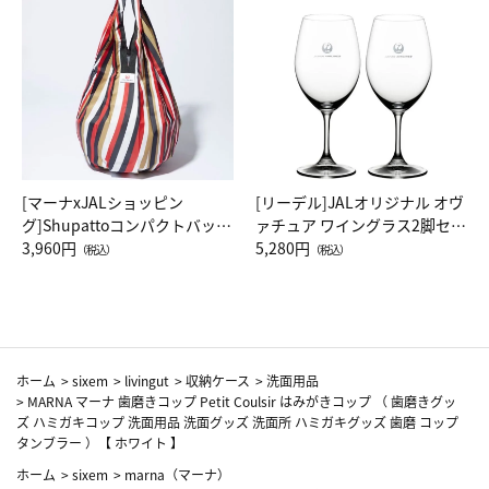
[マーナxJALショッピン
[リーデル]JALオリジナル オヴ
グ]Shupattoコンパクトバッグ
ァチュア ワイングラス2脚セッ
Drop JAL客室乗務員（LC）ス
3,960円
ト（レッドワイン）
5,280円
（税込）
（税込）
カーフ柄
ホーム
>
sixem
>
livingut
>
収納ケース
>
洗面用品
>
MARNA マーナ 歯磨きコップ Petit Coulsir はみがきコップ （ 歯磨きグッ
ズ ハミガキコップ 洗面用品 洗面グッズ 洗面所 ハミガキグッズ 歯磨 コップ
タンブラー ）【 ホワイト 】
ホーム
>
sixem
>
marna（マーナ）