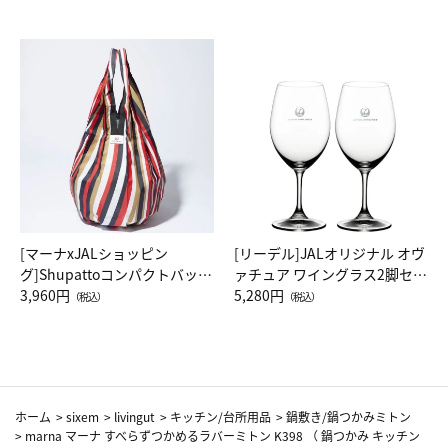
[マーナxJALショッピン
[リーデル]JALオリジナル オヴ
グ]Shupattoコンパクトバッグ
ァチュア ワイングラス2脚セッ
Drop JAL客室乗務員（LC）ス
3,960円
ト（レッドワイン）
5,280円
（税込）
（税込）
カーフ柄
ホーム
>
sixem
>
livingut
>
キッチン/台所用品
>
鍋敷き/鍋つかみミトン
>
marna マーナ すべらずつかめるラバーミトン K398 （ 鍋つかみ キッチン