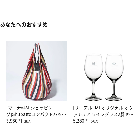
あなたへのおすすめ
[マーナxJALショッピン
[リーデル]JALオリジナル オヴ
グ]Shupattoコンパクトバッグ
ァチュア ワイングラス2脚セッ
Drop JAL客室乗務員（LC）ス
3,960円
ト（レッドワイン）
5,280円
（税込）
（税込）
カーフ柄