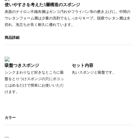
使いやすさを考えた3層構造のスポンジ
表面のナイロン不織布層はガンコ汚れやフライパン等の磨き上げに。中間の
ウレタンフォーム層は少量の洗剤でもしっかりキープ。脱膜ウレタン層は水
切れ、泡立ちが良く耐久に優れています。
商品詳細
吸盤つきスポンジ
セット内容
シンクまわりなど好きなところに吸
丸いスポンジと吸盤です。
盤をとりつけスポンジの穴にポコっ
とはめるだけで簡単にお使いいただ
けます。
カラー