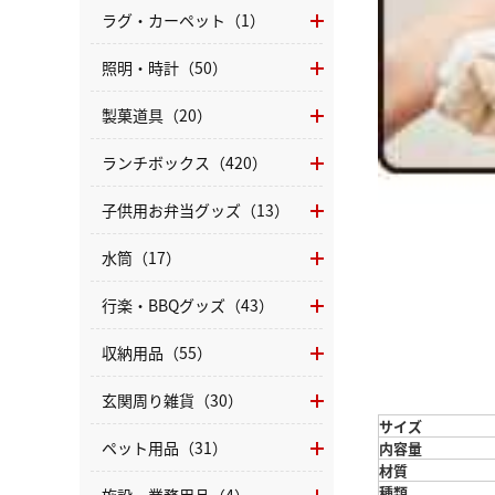
ラグ・カーペット（1）
照明・時計（50）
製菓道具（20）
ランチボックス（420）
子供用お弁当グッズ（13）
水筒（17）
行楽・BBQグッズ（43）
収納用品（55）
玄関周り雑貨（30）
サイズ
ペット用品（31）
内容量
材質
種類