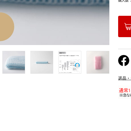
購入数
返品・