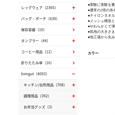
●実験に実験を
レッグウェア（2365）
●通常の2倍の
●ナイロンタオル
バッグ・ポーチ（639）
●メッシュ構造
●やわらかくて
保存容器（10）
●気泡の大きさ
●泡工場から生
タンブラー（44）
コーヒー用品（12）
カラー
折りたたみ傘（10）
livingut（4093）
キッチン/台所用品（708）
調理用品（392）
お弁当グッズ（3）