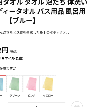
用タオル タオル 泡だち 体洗い
ディータオル バス用品 風呂用
 ） 【ブルー】
ん泡立ちと泡質を追求した極上のボディタオル
2円
（税込）
 6 マイル (1倍)
在庫わずか
ー
グリーン
ピンク
イエロー