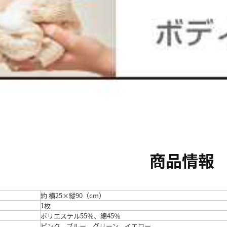
商品情報
約 横25×縦90（cm）
1枚
ポリエステル55％、綿45％
ピンク、ブルー、グリーン、イエロー