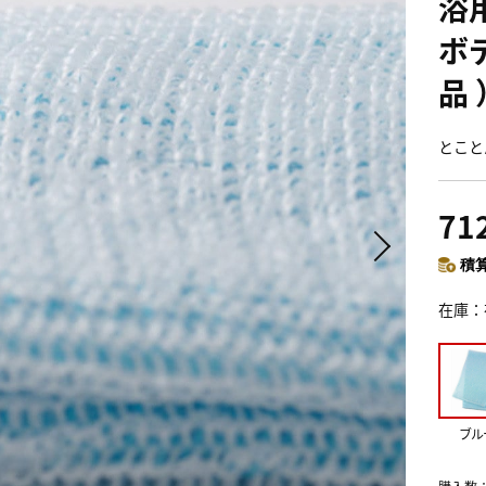
浴
ボ
品
とこと
71
積算
在庫
ブル