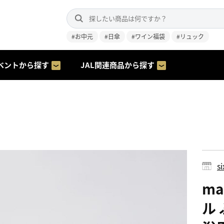
#お中元
#日傘
#ワイン福袋
#リュック
ベントから探す
JAL関連商品から探す
s
ma
ル 