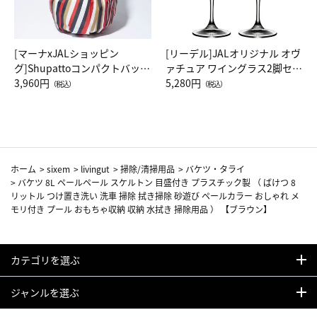
[マーナxJALショッピン
[リーデル]JALオリジナル オヴ
グ]Shupattoコンパクトバッグ
ァチュア ワイングラス2脚セッ
Drop JAL客室乗務員（LC）ス
3,960円
ト（レッドワイン）
5,280円
（税込）
（税込）
カーフ柄
ホーム
>
sixem
>
livingut
>
掃除/清掃用品
>
バケツ・タライ
>
バケツ 8L ペールペール スケルトン 目盛付き プラスチック製 （ ばけつ 8
リットル つけ置き洗い 洗車 掃除 拭き掃除 砂遊び ペールカラー おしゃれ メ
モリ付き プール おもちゃ収納 収納 水拭き 掃除用品 ） 【ブラウン】
カテゴリを選ぶ
ジャンルを選ぶ