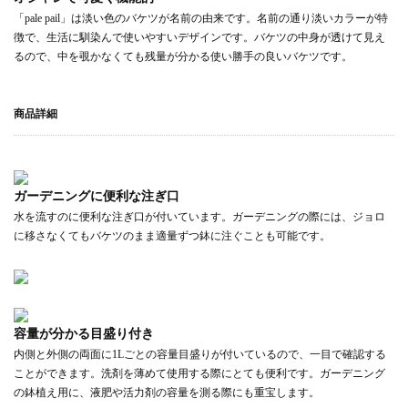
「pale pail」は淡い色のバケツが名前の由来です。名前の通り淡いカラーが特
徴で、生活に馴染んで使いやすいデザインです。バケツの中身が透けて見え
るので、中を覗かなくても残量が分かる使い勝手の良いバケツです。
商品詳細
ガーデニングに便利な注ぎ口
水を流すのに便利な注ぎ口が付いています。ガーデニングの際には、ジョロ
に移さなくてもバケツのまま適量ずつ鉢に注ぐことも可能です。
容量が分かる目盛り付き
内側と外側の両面に1Lごとの容量目盛りが付いているので、一目で確認する
ことができます。洗剤を薄めて使用する際にとても便利です。ガーデニング
の鉢植え用に、液肥や活力剤の容量を測る際にも重宝します。