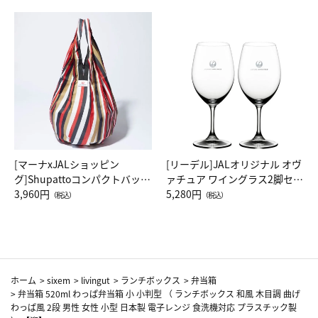
[マーナxJALショッピン
[リーデル]JALオリジナル オヴ
グ]Shupattoコンパクトバッグ
ァチュア ワイングラス2脚セッ
Drop JAL客室乗務員（LC）ス
3,960円
ト（レッドワイン）
5,280円
（税込）
（税込）
カーフ柄
ホーム
>
sixem
>
livingut
>
ランチボックス
>
弁当箱
>
弁当箱 520ml わっぱ弁当箱 小 小判型 （ ランチボックス 和風 木目調 曲げ
わっぱ風 2段 男性 女性 小型 日本製 電子レンジ 食洗機対応 プラスチック製