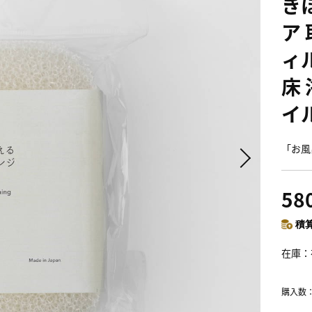
き
ア
ィ
床 
イ
「お風
58
積算
在庫
購入数