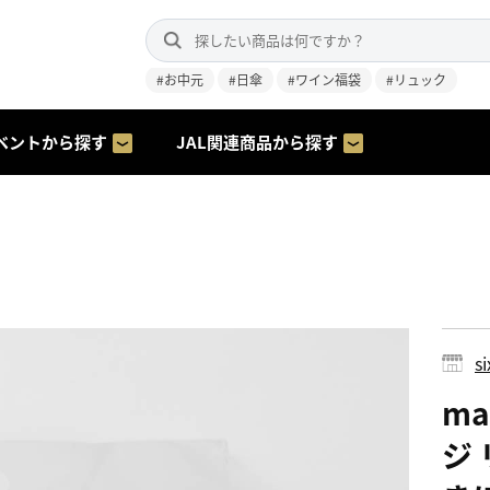
#お中元
#日傘
#ワイン福袋
#リュック
ベントから探す
JAL関連商品から探す
s
m
ジ 