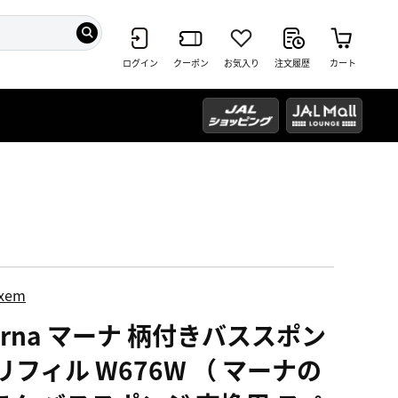
ログイン
クーポン
お気入り
注文履歴
カート
ixem
arna マーナ 柄付きバススポン
リフィル W676W （ マーナの