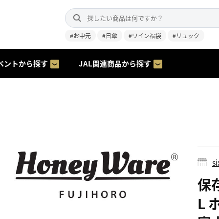
#お中元
#日傘
#ワイン福袋
#リュック
ベントから探す
JAL関連商品から探す
s
保
L 