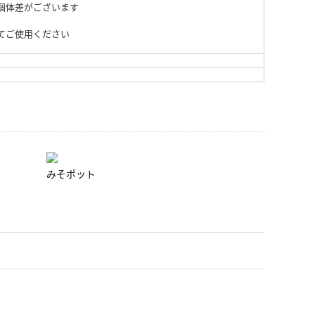
個体差がございます
てご使用ください
みそポット