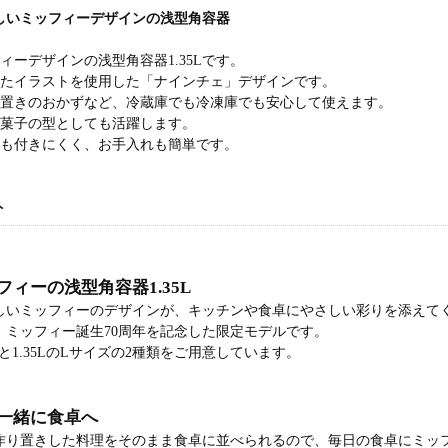
しいミッフィーデザインの浅型角容器
ィーデザインの浅型角容器1.35Lです。
かれたイラストを使用した「ナインチェ」デザインです。
り置きのおかずなど、冷蔵庫でも冷凍庫でも安心して使えます。
き菓子の型としても活躍します。
れも付きにくく、お手入れも簡単です。
ト
ィーの浅型角容器1.35L
しいミッフィーのデザインが、キッチンや食卓にやさしい彩りを添えてく
、ミッフィー誕生70周年を記念した限定モデルです。
ズと1.35LのLサイズの2種類をご用意しています。
一緒に食卓へ
作り置きした料理をそのまま食卓に並べられるので、毎日の食卓にミッ