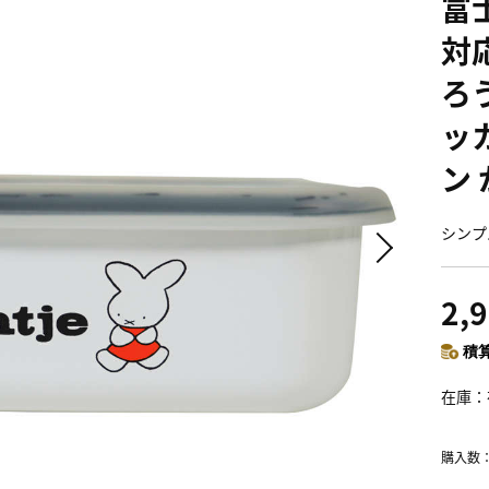
富
対
ろ
ッ
ン 
シンプ
2,
積算
在庫
購入数