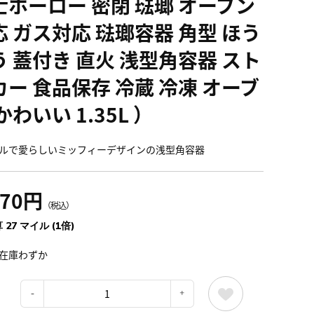
士ホーロー 密閉 琺瑯 オーブン
応 ガス対応 琺瑯容器 角型 ほう
う 蓋付き 直火 浅型角容器 スト
カー 食品保存 冷蔵 冷凍 オーブ
かわいい 1.35L ）
ルで愛らしいミッフィーデザインの浅型角容器
970円
（税込）
 27 マイル (1倍)
在庫わずか
：