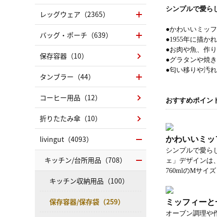
シンプルで愛ら
レッグウェア（2365）
●かわいいミッフ
バッグ・ポーチ（639）
●1955年に描
●お肉や魚、作
保存容器（10）
●グラタンや焼
●匂い移りや汚
タンブラー（44）
コーヒー用品（12）
おすすめポイン
折りたたみ傘（10）
livingut（4093）
かわいいミッフ
シンプルで愛ら
キッチン/台所用品（708）
ェ」デザインは
760mlのMサイ
キッチン収納用品（100）
保存容器/保存袋（259）
ミッフィーと
オーブン調理や