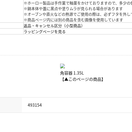
※ホーロー製品は手作業で釉薬をかけておりますので、多少の
※鍋本体や蓋に黒点や塗りムラが見られる場合があります
※オーブンや直火などの熱源でご使用の際は、必ずフタを外し
※商品ページ内には別の商品を含む画像を使用しています
返品・キャンセル区分（小型商品）
ラッピングページを見る
角容器 1.35L
【▲このページの商品】
493154