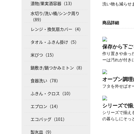
漬物/果実酒容器（13）
洗い物も減らせ
水切り/洗い桶/シンク周り
（89）
商品詳細
レンジ・換気扇カバー（4）
タオル・ふきん掛け（5）
保存から下ご
作り置きや余っ
米びつ（15）
ーは汚れが付き
鍋敷き/鍋つかみミトン（8）
オーブン調理
食器洗い（78）
フタを外せばオ
ふきん・クロス（10）
シリーズで揃
エプロン（14）
シリーズで揃え
エコバッグ（101）
の暮らしにそっ
製氷皿（9）