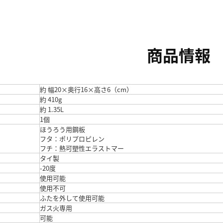
商品情報
約 幅20×奥行16×高さ6（cm）
約 410g
約 1.35L
1個
ほうろう用鋼板
フタ：ポリプロピレン
フチ：熱可塑性エラストマー
タイ製
-20度
使用可能
使用不可
ふたを外して使用可能
ガス火専用
可能