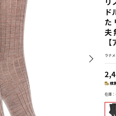
リ
ド
た
夫 
【
ラナメ
2,
積算
在庫