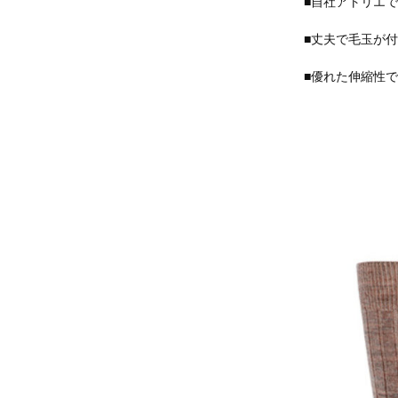
■自社アトリエ
■丈夫で毛玉が
■優れた伸縮性