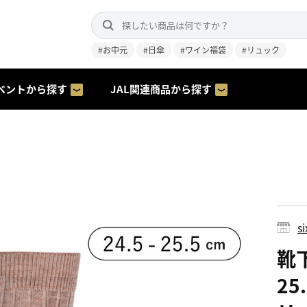
#お中元
#日傘
#ワイン福袋
#リュック
ベントから探す
JAL関連商品から探す
s
靴下
25