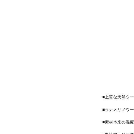
■上質な天然ウ
■ラナメリノウ
■素材本来の温