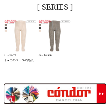
[ SERIES ]
71～94cm
95～142cm
【▲このページの商品】