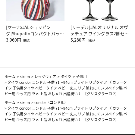
[マーナxJALショッピン
[リーデル]JALオリジナル オヴ
グ]Shupattoコンパクトバッグ
ァチュア ワイングラス2脚セッ
Drop JAL客室乗務員（LC）ス
3,960円
ト（レッドワイン）
5,280円
（税込）
（税込）
カーフ柄
ホーム
>
sixem
>
レッグウェア
>
タイツ
>
子供用
>
タイツ condor コンドル 子供 71～94cm ブライト リブタイツ （ カラータ
イツ 子供用タイツ ベビータイツ ベビー 丈夫 リブ 破れにくい スペイン製 ベ
ビー用 キッズ用 ラメ 上品 おしゃれ 出産祝い ） 【グリスクラーロ 2】
ホーム
>
sixem
>
condor（コンドル）
>
タイツ condor コンドル 子供 71～94cm ブライト リブタイツ （ カラータ
イツ 子供用タイツ ベビータイツ ベビー 丈夫 リブ 破れにくい スペイン製 ベ
ビー用 キッズ用 ラメ 上品 おしゃれ 出産祝い ） 【グリスクラーロ 2】