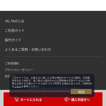
JAL Mallとは
ご利用ガイド
操作ガイド
よくあるご質問・お問い合わせ
ご利用規約
プライバシーポリシー
会社概要
このサイトでは、お客さまに適したお得な商品やサービスの案内、広告配
信等を行う目的で、第三者から提供された位置情報や広告データなどの情
報をお客さまの個人データと結びつけて利用する場合があります。詳細Q&A
は
こちら
を参照ください。
Copyright©Japan Airlines. All rights reserved.
確認
購入手続きへ